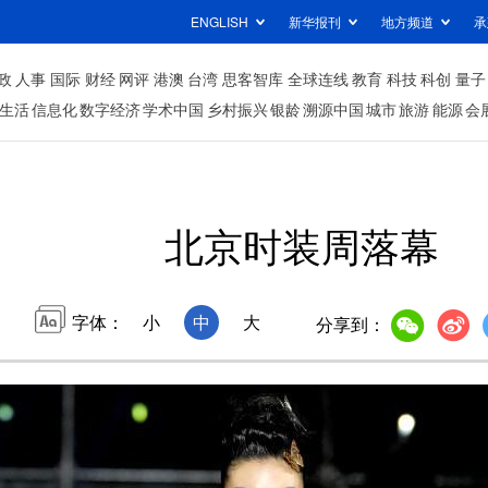
ENGLISH
新华报刊
地方频道
承
政
人事
国际
财经
网评
港澳
台湾
思客智库
全球连线
教育
科技
科创
量子
生活
信息化
数字经济
学术中国
乡村振兴
银龄
溯源中国
城市
旅游
能源
会
北京时装周落幕
字体：
小
中
大
分享到：