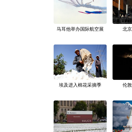
马耳他举办国际航空展
北京
埃及进入棉花采摘季
伦敦