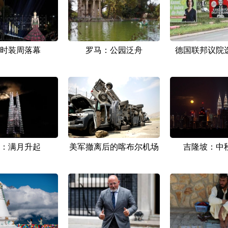
时装周落幕
罗马：公园泛舟
德国联邦议院
：满月升起
美军撤离后的喀布尔机场
吉隆坡：中