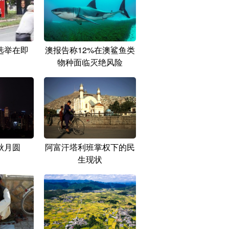
选举在即
澳报告称12%在澳鲨鱼类
物种面临灭绝风险
秋月圆
阿富汗塔利班掌权下的民
生现状