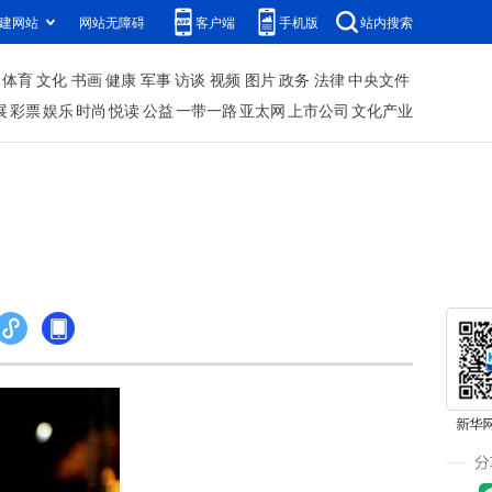
建网站
网站无障碍
客户端
手机版
站内搜索
体育
文化
书画
健康
军事
访谈
视频
图片
政务
法律
中央文件
展
彩票
娱乐
时尚
悦读
公益
一带一路
亚太网
上市公司
文化产业