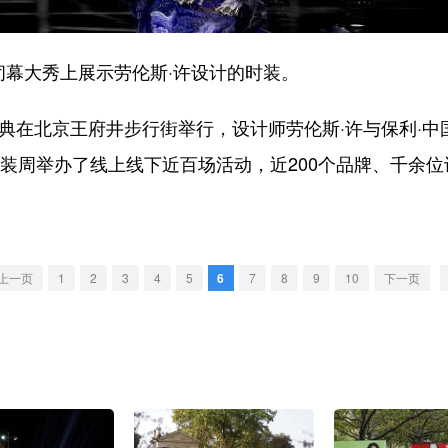
幕大秀上展示劳伦斯·许设计的时装。
在北京王府井步行街举行，设计师劳伦斯·许与保利·中国
京时装周举办了线上线下近百场活动，近200个品牌、千余
上一页
1
2
3
4
5
6
7
8
9
10
下一页