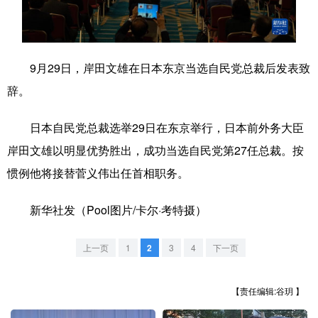
学术中国
乡村振兴
银龄
溯源中国
城市
旅游
能源
会展
9月29日，岸田文雄在日本东京当选自民党总裁后发表致
彩票
娱乐
时尚
悦读
辞。
公益
一带一路
亚太网
上市公司
日本自民党总裁选举29日在东京举行，日本前外务大臣
文化产业
岸田文雄以明显优势胜出，成功当选自民党第27任总裁。按
惯例他将接替菅义伟出任首相职务。
地方频道
新华社发（Pool图片/卡尔·考特摄）
北京
天津
河北
山西
上一页
1
2
3
4
下一页
辽宁
吉林
上海
江苏
【责任编辑:谷玥 】
浙江
安徽
福建
江西