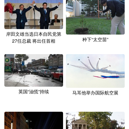
山东
河南
湖北
湖南
广东
广西
海南
重庆
四川
贵州
云南
西藏
岸田文雄当选日本自民党第
陕西
甘肃
青海
宁夏
种下“太空苗”
27任总裁 将出任首相
新疆
内蒙古
黑龙江
多语种频道
English
Español
Français
عربى
英国“油慌”持续
马耳他举办国际航空展
Русский язык
日本語
한국어
Deutsch
Português