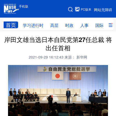
手机版
手机版
PC版本
网站无障碍
网站地图
首页
学习进行时
高层
时政
人事
国际
财
岸田文雄当选日本自民党第27任总裁 将
学习进行时
高层
时政
人事
出任首相
国际
财经
网评
港澳
2021-09-29 16:12:43
来源： 新华网
台湾
思客智库
全球连线
教育
科技
科创
量子
体育
文化
书画
健康
军事
访谈
视频
图片
政务
法律
中央文件
金融
汽车
食品
人居
信息化
数字经济