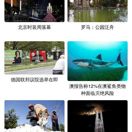
北京时装周落幕
罗马：公园泛舟
德国联邦议院选举在即
澳报告称12%在澳鲨鱼类物
种面临灭绝风险