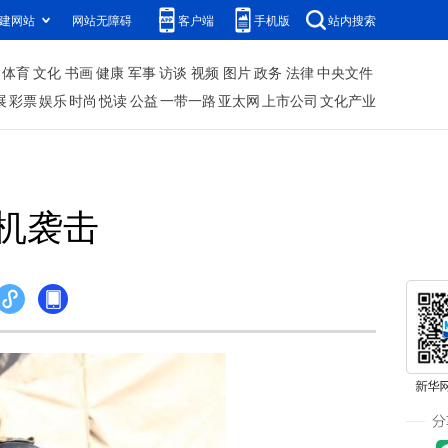
建网站
网站无障碍
客户端
手机版
站内搜索
体育
文化
书画
健康
军事
访谈
视频
图片
政务
法律
中央文件
展
彩票
娱乐
时尚
悦读
公益
一带一路
亚太网
上市公司
文化产业
机袭击