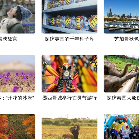
雪映故宫
探访英国的千年种子库
芝加哥秋色
：“开花的沙漠”
墨西哥城举行亡灵节游行
探访泰国大象