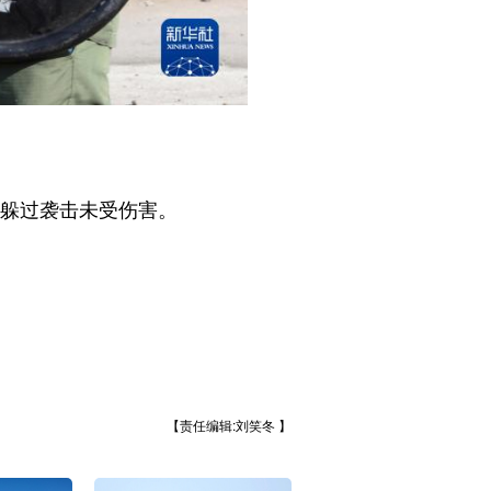
躲过袭击未受伤害。
【责任编辑:刘笑冬 】