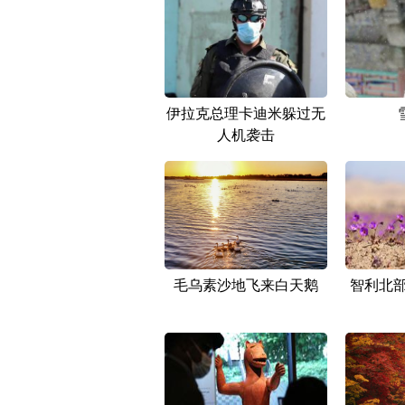
伊拉克总理卡迪米躲过无
人机袭击
毛乌素沙地飞来白天鹅
智利北部