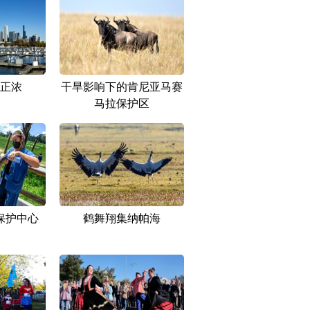
正浓
干旱影响下的肯尼亚马赛
马拉保护区
保护中心
鹤舞翔集纳帕海