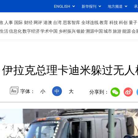
ENGLISH
新华报刊
地方频道
承
政
人事
国际
财经
网评
港澳
台湾
思客智库
全球连线
教育
科技
科创
量子
生活
信息化
数字经济
学术中国
乡村振兴
银龄
溯源中国
城市
旅游
能源
会
伊拉克总理卡迪米躲过无人
字体：
小
中
大
分享到：