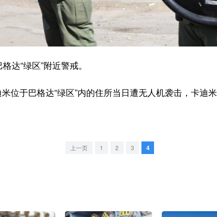
格达“绿区”附近警戒。
位于巴格达“绿区”内的住所当日遭无人机袭击，卡迪米
上一页
1
2
3
4