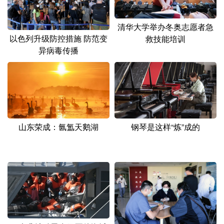
山东
河南
湖北
湖南
广东
广西
海南
重庆
清华大学举办冬奥志愿者急
以色列升级防控措施 防范变
救技能培训
四川
贵州
云南
西藏
异病毒传播
陕西
甘肃
青海
宁夏
新疆
内蒙古
黑龙江
多语种频道
山东荣成：氤氲天鹅湖
钢琴是这样“炼”成的
English
Español
Français
عربى
Русский язык
日本語
한국어
Deutsch
Português