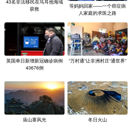
43名非法移民在马耳他海域
等妈妈回家——一个癌症病
获救
人家庭的求医之路
英国单日新增新冠确诊病例
“万村通”让非洲村庄“通世界”
43676例
庙山寨风光
冬日火山