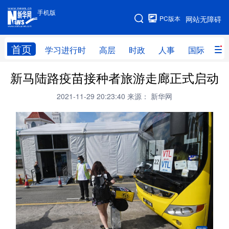
手机版
手机版
PC版本
网站无障碍
网站地图
首页
学习进行时
高层
时政
人事
国际
财
新马陆路疫苗接种者旅游走廊正式启动
学习进行时
高层
时政
人事
2021-11-29 20:23:40
来源： 新华网
国际
财经
网评
港澳
台湾
思客智库
全球连线
教育
科技
科创
量子
体育
文化
书画
健康
军事
访谈
视频
图片
政务
法律
中央文件
金融
汽车
食品
人居
信息化
数字经济