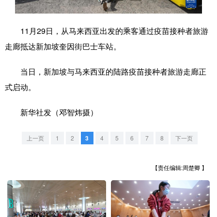
学术中国
乡村振兴
银龄
溯源中国
11月29日，从马来西亚出发的乘客通过疫苗接种者旅游
城市
旅游
能源
会展
走廊抵达新加坡奎因街巴士车站。
彩票
娱乐
时尚
悦读
当日，新加坡与马来西亚的陆路疫苗接种者旅游走廊正
公益
一带一路
亚太网
上市公司
式启动。
文化产业
新华社发（邓智炜摄）
地方频道
上一页
1
2
3
4
5
6
7
8
下一页
北京
天津
河北
山西
【责任编辑:周楚卿 】
辽宁
吉林
上海
江苏
浙江
安徽
福建
江西