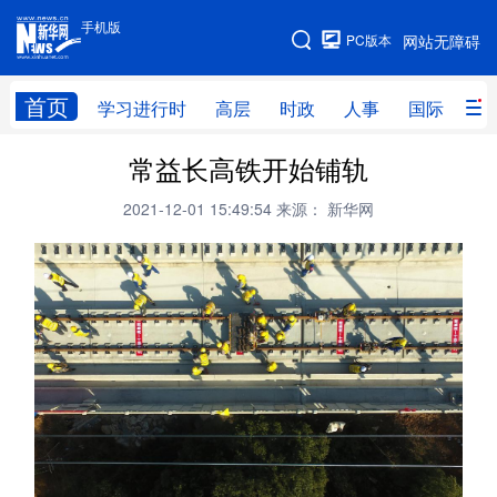
手机版
手机版
PC版本
网站无障碍
网站地图
首页
学习进行时
高层
时政
人事
国际
财
常益长高铁开始铺轨
学习进行时
高层
时政
人事
2021-12-01 15:49:54
来源： 新华网
国际
财经
网评
港澳
台湾
思客智库
全球连线
教育
科技
科创
量子
体育
文化
书画
健康
军事
访谈
视频
图片
政务
法律
中央文件
金融
汽车
食品
人居
信息化
数字经济