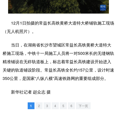
学术中国
乡村振兴
银龄
溯源中国
城市
旅游
能源
会展
12月1日拍摄的常益长高铁黄桥大道特大桥铺轨施工现场
（无人机照片）。
彩票
娱乐
时尚
悦读
公益
一带一路
亚太网
上市公司
当日，在湖南省长沙市望城区常益长高铁黄桥大道特大
桥施工现场，中铁十一局施工人员将一对500米长的无缝钢轨
文化产业
精准铺设在无砟轨道板上，标志着常益长高铁建设开始进入
关键的轨道铺设阶段。常益长高铁全长约157公里，设计时速
地方频道
350公里，是国家“八纵八横”高速铁路网的重要组成部分。
北京
天津
河北
山西
新华社记者 赵众志 摄
辽宁
吉林
上海
江苏
1
2
3
4
5
6
下一页
浙江
安徽
福建
江西