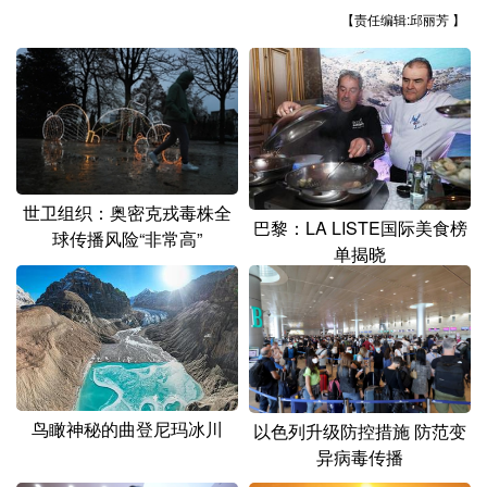
山东
河南
湖北
湖南
【责任编辑:邱丽芳 】
广东
广西
海南
重庆
四川
贵州
云南
西藏
陕西
甘肃
青海
宁夏
新疆
内蒙古
黑龙江
世卫组织：奥密克戎毒株全
巴黎：LA LISTE国际美食榜
球传播风险“非常高”
单揭晓
多语种频道
English
Español
Français
عربى
Русский язык
日本語
한국어
Deutsch
Português
鸟瞰神秘的曲登尼玛冰川
以色列升级防控措施 防范变
异病毒传播