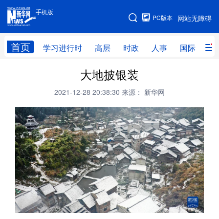
手机版
手机版
PC版本
网站无障碍
网站地图
首页
学习进行时
高层
时政
人事
国际
财
大地披银装
学习进行时
高层
时政
人事
2021-12-28 20:38:30
来源： 新华网
国际
财经
网评
港澳
台湾
思客智库
全球连线
教育
科技
科创
量子
体育
文化
书画
健康
军事
访谈
视频
图片
政务
法律
中央文件
金融
汽车
食品
人居
信息化
数字经济