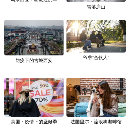
雪落庐山
爷爷“合伙人”
防疫下的古城西安
英国：疫情下的圣诞季
法国里尔：流浪狗咖啡馆