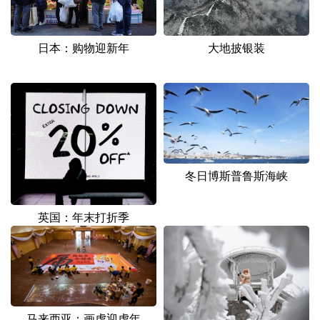
山东
河南
湖北
湖南
广东
广西
海南
重庆
日本：购物迎新年
大地披银装
四川
贵州
云南
西藏
陕西
甘肃
青海
宁夏
新疆
内蒙古
黑龙江
冬日博斯普鲁斯海峡
多语种频道
English
Español
Français
عربى
英国：年末打折季
Русский язык
日本語
한국어
Deutsch
Português
马来西亚：画虎迎虎年