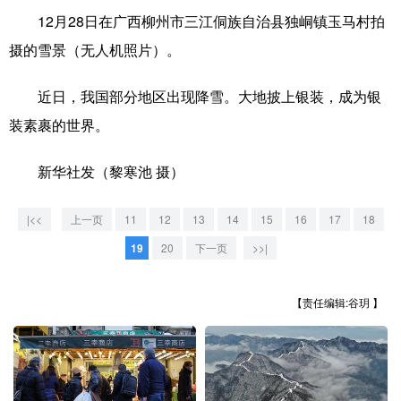
12月28日在广西柳州市三江侗族自治县独峒镇玉马村拍
学术中国
乡村振兴
银龄
溯源中国
摄的雪景（无人机照片）。
城市
旅游
能源
会展
近日，我国部分地区出现降雪。大地披上银装，成为银
彩票
娱乐
时尚
悦读
装素裹的世界。
公益
一带一路
亚太网
上市公司
新华社发（黎寒池 摄）
文化产业
|<<
上一页
11
12
13
14
15
16
17
18
19
20
下一页
>>|
地方频道
北京
天津
河北
山西
【责任编辑:谷玥 】
辽宁
吉林
上海
江苏
浙江
安徽
福建
江西