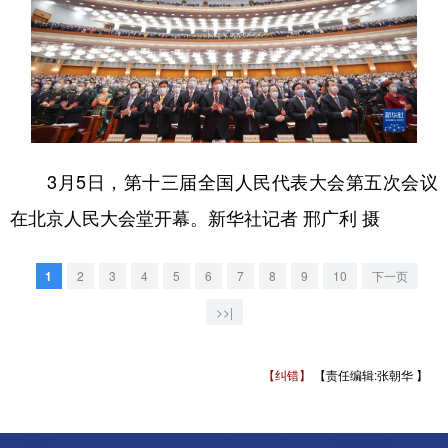
3月5日，第十三届全国人民代表大会第五次会议
在北京人民大会堂开幕。新华社记者 邢广利 摄
1
2
3
4
5
6
7
8
9
10
下一页
>>|
【纠错】
【责任编辑:张朝华 】