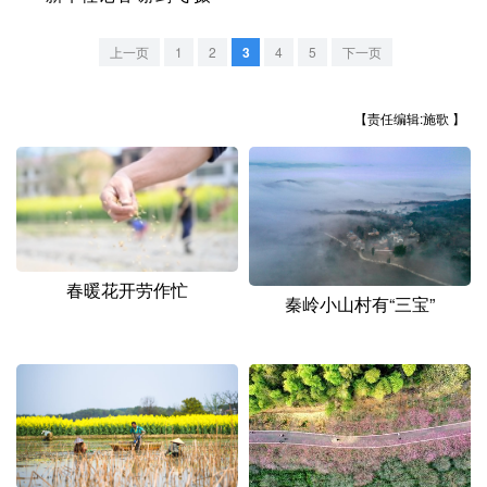
山东
河南
湖北
湖南
广东
广西
海南
重庆
上一页
1
2
3
4
5
下一页
四川
贵州
云南
西藏
【责任编辑:施歌 】
陕西
甘肃
青海
宁夏
新疆
内蒙古
黑龙江
多语种频道
春暖花开劳作忙
秦岭小山村有“三宝”
English
Español
Français
عربى
Русский язык
日本語
한국어
Deutsch
Português