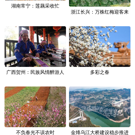
湖南常宁：莲藕采收忙
浙江长兴：万株红梅迎客来
广西贺州：民族风情醉游人
多彩之春
不负春光不误农时
金烽乌江大桥建设稳步推进