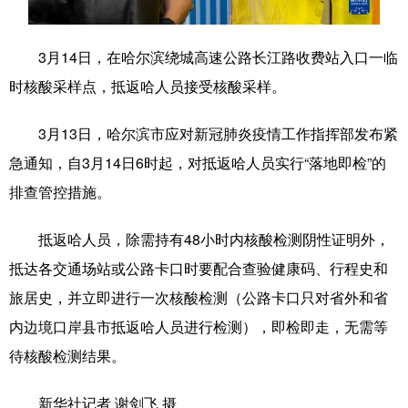
学术中国
乡村振兴
银龄
溯源中国
3月14日，在哈尔滨绕城高速公路长江路收费站入口一临
城市
旅游
能源
会展
时核酸采样点，抵返哈人员接受核酸采样。
彩票
娱乐
时尚
悦读
3月13日，哈尔滨市应对新冠肺炎疫情工作指挥部发布紧
公益
一带一路
亚太网
上市公司
急通知，自3月14日6时起，对抵返哈人员实行“落地即检”的
文化产业
排查管控措施。
抵返哈人员，除需持有48小时内核酸检测阴性证明外，
地方频道
抵达各交通场站或公路卡口时要配合查验健康码、行程史和
旅居史，并立即进行一次核酸检测（公路卡口只对省外和省
北京
天津
河北
山西
内边境口岸县市抵返哈人员进行检测），即检即走，无需等
辽宁
吉林
上海
江苏
待核酸检测结果。
浙江
安徽
福建
江西
新华社记者 谢剑飞 摄