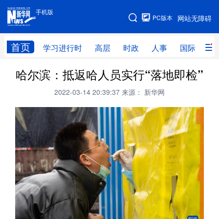
手机版
手机版
PC版本
网站无障碍
网站地图
首页
学习进行时
高层
时政
人事
国际
财
哈尔滨：抵返哈人员实行“落地即检”
学习进行时
高层
时政
人事
2022-03-14 20:39:37
来源： 新华网
国际
财经
网评
港澳
台湾
思客智库
全球连线
教育
科技
科创
量子
体育
文化
书画
健康
军事
访谈
视频
图片
政务
法律
中央文件
金融
汽车
食品
人居
信息化
数字经济