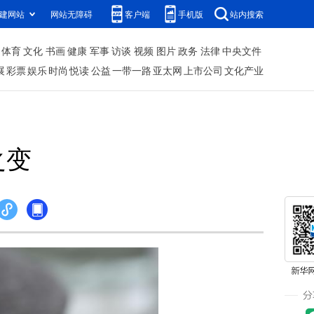
建网站
网站无障碍
客户端
手机版
站内搜索
体育
文化
书画
健康
军事
访谈
视频
图片
政务
法律
中央文件
展
彩票
娱乐
时尚
悦读
公益
一带一路
亚太网
上市公司
文化产业
之变