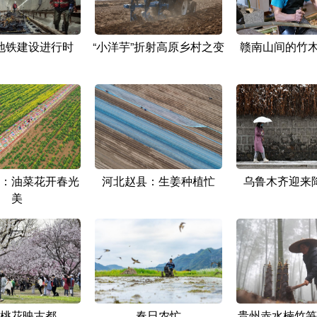
地铁建设进行时
“小洋芋”折射高原乡村之变
赣南山间的竹木
：油菜花开春光
河北赵县：生姜种植忙
乌鲁木齐迎来
美
桃花映古都
春日农忙
贵州赤水楠竹笋