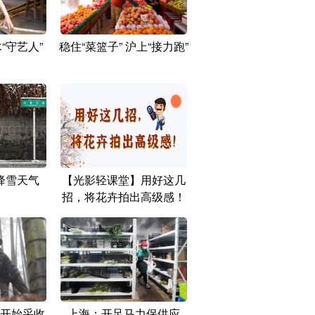
“守艺人”
稳住“菜篮子” 沪上“接力跑”
降雪天气
【光影轻课堂】用好这几
招，将花卉拍出高级感！
开始采收
上海：开足马力保供应