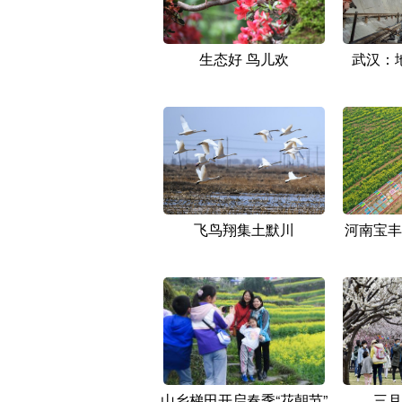
生态好 鸟儿欢
武汉：
飞鸟翔集土默川
河南宝丰
山乡梯田开启春季“花朝节”
三月