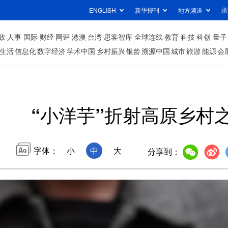
ENGLISH
新华报刊
地方频道
承
政
人事
国际
财经
网评
港澳
台湾
思客智库
全球连线
教育
科技
科创
量子
生活
信息化
数字经济
学术中国
乡村振兴
银龄
溯源中国
城市
旅游
能源
会
“小洋芋”折射高原乡村
字体：
小
中
大
分享到：