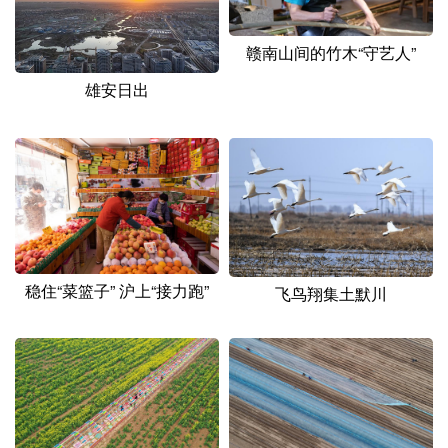
赣南山间的竹木“守艺人”
雄安日出
稳住“菜篮子” 沪上“接力跑”
飞鸟翔集土默川