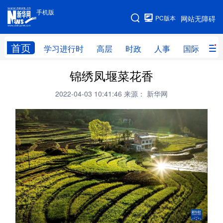
手机版
手机版
PC版本
网站无障碍
网站地图
首页
学习进行时
高层
时政
人事
国际
财
锦绣凤堰菜花香
学习进行时
高层
时政
人事
2022-04-03 10:41:46
来源： 新华网
国际
财经
网评
港澳
台湾
思客智库
全球连线
教育
科技
科创
量子
体育
文化
书画
健康
军事
访谈
视频
图片
政务
法律
中央文件
金融
汽车
食品
人居
信息化
数字经济