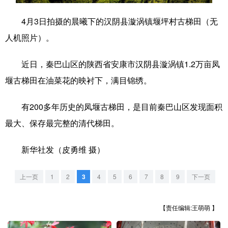
学术中国
乡村振兴
银龄
溯源中国
4月3日拍摄的晨曦下的汉阴县漩涡镇堰坪村古梯田（无
人机照片）。
城市
旅游
能源
会展
彩票
娱乐
时尚
悦读
近日，秦巴山区的陕西省安康市汉阴县漩涡镇1.2万亩凤
堰古梯田在油菜花的映衬下，满目锦绣。
公益
一带一路
亚太网
上市公司
文化产业
有200多年历史的凤堰古梯田，是目前秦巴山区发现面积
最大、保存最完整的清代梯田。
地方频道
新华社发（皮勇维 摄）
北京
天津
河北
山西
上一页
1
2
3
4
5
6
7
8
9
下一页
辽宁
吉林
上海
江苏
【责任编辑:王萌萌 】
浙江
安徽
福建
江西