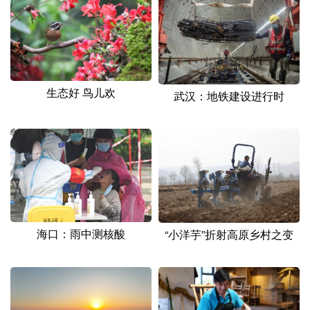
山东
河南
湖北
湖南
广东
广西
海南
重庆
四川
贵州
云南
西藏
陕西
甘肃
青海
宁夏
生态好 鸟儿欢
武汉：地铁建设进行时
新疆
内蒙古
黑龙江
多语种频道
English
Español
Français
عربى
海口：雨中测核酸
Русский язык
日本語
한국어
“小洋芋”折射高原乡村之变
Deutsch
Português