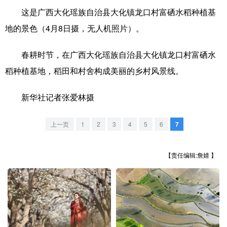
这是广西大化瑶族自治县大化镇龙口村富硒水稻种植基
学术中国
乡村振兴
银龄
溯源中国
地的景色（4月8日摄，无人机照片）。
城市
旅游
能源
会展
春耕时节，在广西大化瑶族自治县大化镇龙口村富硒水
彩票
娱乐
时尚
悦读
稻种植基地，稻田和村舍构成美丽的乡村风景线。
公益
一带一路
亚太网
上市公司
新华社记者张爱林摄
文化产业
上一页
1
2
3
4
5
6
7
地方频道
【责任编辑:詹婧 】
北京
天津
河北
山西
辽宁
吉林
上海
江苏
浙江
安徽
福建
江西