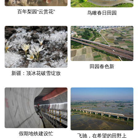
山东
河南
湖北
湖南
百年梨园“云赏花”
鸟瞰春日田园
广东
广西
海南
重庆
四川
贵州
云南
西藏
陕西
甘肃
青海
宁夏
新疆
内蒙古
黑龙江
田园春色新
新疆：顶冰花破雪绽放
多语种频道
English
Español
Français
عربى
Русский язык
日本語
한국어
Deutsch
Português
假期地铁建设忙
飞驰，在希望的田野上