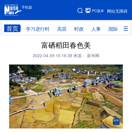
手机版
手机版
PC版本
网站无障碍
网站地图
首页
学习进行时
高层
时政
人事
国际
财
富硒稻田春色美
学习进行时
高层
时政
人事
2022-04-09 15:16:38
来源： 新华网
国际
财经
网评
港澳
台湾
思客智库
全球连线
教育
科技
科创
量子
体育
文化
书画
健康
军事
访谈
视频
图片
政务
法律
中央文件
金融
汽车
食品
人居
信息化
数字经济