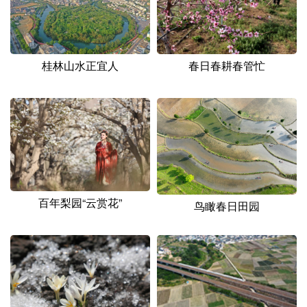
山东
河南
湖北
湖南
广东
广西
海南
重庆
四川
贵州
云南
西藏
桂林山水正宜人
春日春耕春管忙
陕西
甘肃
青海
宁夏
新疆
内蒙古
黑龙江
多语种频道
百年梨园“云赏花”
English
Español
Français
عربى
鸟瞰春日田园
Русский язык
日本語
한국어
Deutsch
Português