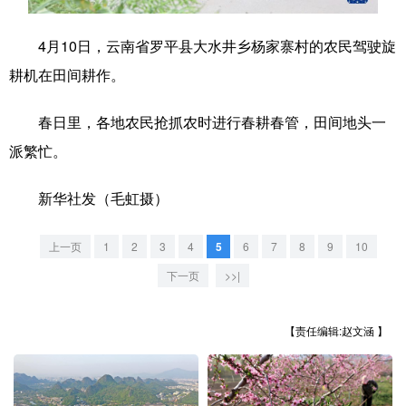
学术中国
乡村振兴
银龄
溯源中国
4月10日，云南省罗平县大水井乡杨家寨村的农民驾驶旋
城市
旅游
能源
会展
耕机在田间耕作。
彩票
娱乐
时尚
悦读
春日里，各地农民抢抓农时进行春耕春管，田间地头一
公益
一带一路
亚太网
上市公司
派繁忙。
文化产业
新华社发（毛虹摄）
上一页
1
2
3
4
5
6
7
8
9
10
地方频道
下一页
>>|
北京
天津
河北
山西
【责任编辑:赵文涵 】
辽宁
吉林
上海
江苏
浙江
安徽
福建
江西