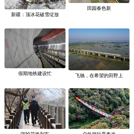
田园春色新
新疆：顶冰花破雪绽放
假期地铁建设忙
飞驰，在希望的田野上
户外游玩享春光
守护花海列车