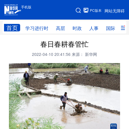
手机版
手机版
PC版本
网站无障碍
网站地图
首页
学习进行时
高层
时政
人事
国际
财
春日春耕春管忙
学习进行时
高层
时政
人事
2022-04-10 20:41:56
来源： 新华网
国际
财经
网评
港澳
台湾
思客智库
全球连线
教育
科技
科创
量子
体育
文化
书画
健康
军事
访谈
视频
图片
政务
法律
中央文件
金融
汽车
食品
人居
信息化
数字经济