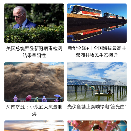
新华全媒+丨全国海拔最高县
美国总统拜登新冠病毒检测
双湖县牧民生态搬迁
结果呈阳性
光伏鱼塘上奏响绿电“渔光曲”
河南济源：小浪底大流量泄
洪