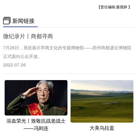
山东
河南
湖北
湖南
【责任编辑:聂晨静 】
广东
广西
海南
重庆
新闻链接
四川
贵州
云南
西藏
微纪录片丨商都寻商
陕西
甘肃
青海
宁夏
7月26日，系统展示早商文化的专题博物馆——郑州商都遗址博物院
新疆
内蒙古
黑龙江
正式面向公众开放。
2022-07-26
多语种频道
English
Español
Français
عربى
Русский язык
日本語
한국어
Deutsch
Português
浴血荣光丨致敬抗战老战士
大美乌拉盖
——冯则连