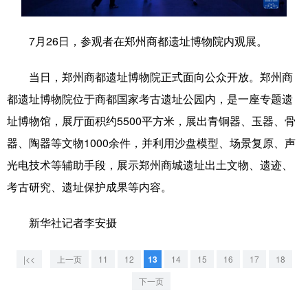
学术中国
乡村振兴
银龄
溯源中国
7月26日，参观者在郑州商都遗址博物院内观展。
城市
旅游
能源
会展
当日，郑州商都遗址博物院正式面向公众开放。郑州商
彩票
娱乐
时尚
悦读
都遗址博物院位于商都国家考古遗址公园内，是一座专题遗
公益
一带一路
亚太网
上市公司
址博物馆，展厅面积约5500平方米，展出青铜器、玉器、骨
器、陶器等文物1000余件，并利用沙盘模型、场景复原、声
文化产业
光电技术等辅助手段，展示郑州商城遗址出土文物、遗迹、
考古研究、遗址保护成果等内容。
地方频道
新华社记者李安摄
北京
天津
河北
山西
辽宁
吉林
上海
江苏
|<<
上一页
11
12
13
14
15
16
17
18
下一页
浙江
安徽
福建
江西