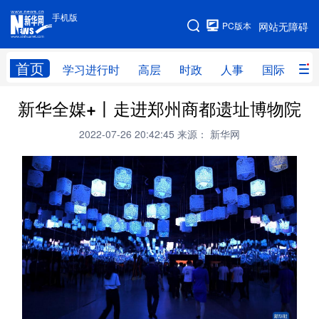
手机版
手机版
PC版本
网站无障碍
网站地图
首页
学习进行时
高层
时政
人事
国际
财
新华全媒+丨走进郑州商都遗址博物院
学习进行时
高层
时政
人事
2022-07-26 20:42:45
来源： 新华网
国际
财经
网评
港澳
台湾
思客智库
全球连线
教育
科技
科创
量子
体育
文化
书画
健康
军事
访谈
视频
图片
政务
法律
中央文件
金融
汽车
食品
人居
信息化
数字经济