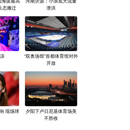
国海拔最高
河南济源：小浪底大流量
生态搬迁
泄洪
凉
“双奥场馆”首都体育馆对外
开放
响 现场球
夕阳下卢日尼基体育场美
不胜收