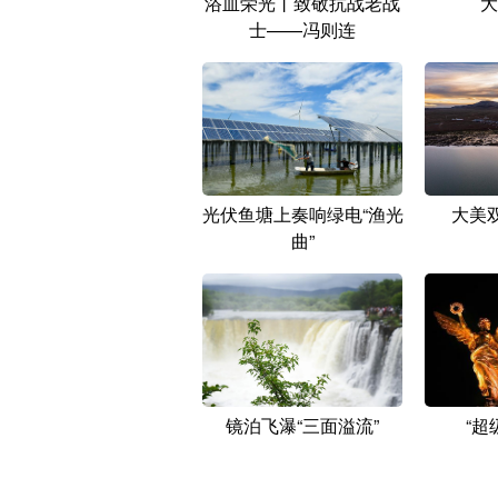
浴血荣光丨致敬抗战老战
大
士——冯则连
光伏鱼塘上奏响绿电“渔光
大美
曲”
镜泊飞瀑“三面溢流”
“超