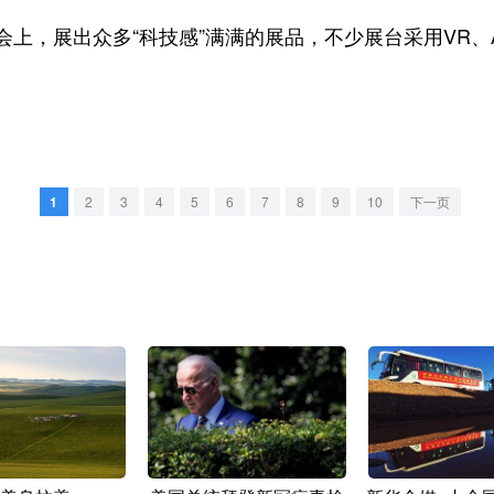
，展出众多“科技感”满满的展品，不少展台采用VR、A
1
2
3
4
5
6
7
8
9
10
下一页