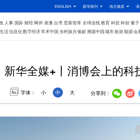
ENGLISH
新华报刊
地方频道
承
政
人事
国际
财经
网评
港澳
台湾
思客智库
全球连线
教育
科技
科创
量子
生活
信息化
数字经济
学术中国
乡村振兴
银龄
溯源中国
城市
旅游
能源
会
新华全媒+丨消博会上的科
字体：
小
中
大
分享到：