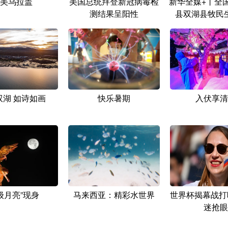
美乌拉盖
美国总统拜登新冠病毒检
新华全媒+丨全
测结果呈阳性
县双湖县牧民
双湖 如诗如画
快乐暑期
入伏享清
级月亮”现身
马来西亚：精彩水世界
世界杯揭幕战打
迷抢眼