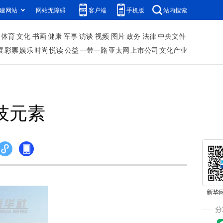
建网站
网站无障碍
客户端
手机版
站内搜索
体育
文化
书画
健康
军事
访谈
视频
图片
政务
法律
中央文件
展
彩票
娱乐
时尚
悦读
公益
一带一路
亚太网
上市公司
文化产业
技元素