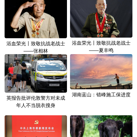
浴血荣光丨致敬抗战老战士
浴血荣光丨致敬抗战老战士
——夏丰鸣
——张相林
湖南蓝山：错峰施工保进度
英报告批评伦敦警方对未成
年人不当脱衣搜身