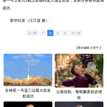
海一号卫星共3颗卫星顺利送入预定轨道，发射任务获得圆满
山东
河南
湖北
湖南
成功。
广东
广西
海南
重庆
新华社发（汪江波 摄）
四川
贵州
云南
西藏
陕西
甘肃
青海
宁夏
上一页
1
2
3
4
下一页
新疆
内蒙古
黑龙江
【责任编辑:王佳宁 】
多语种频道
English
Español
Français
عربى
Русский язык
日本語
한국어
谷神星一号遥三运载火箭发
Deutsch
Português
云南弥勒：葡萄飘香助农增
射成功
收