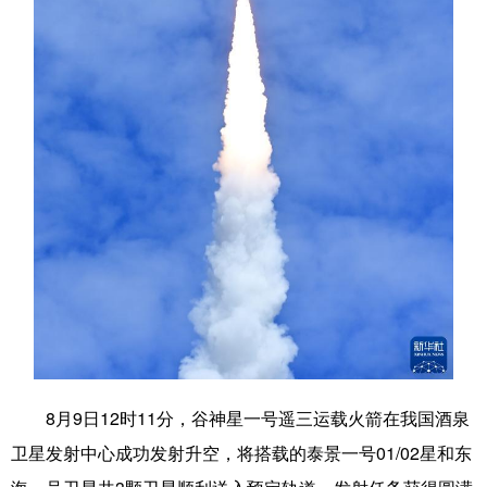
学术中国
乡村振兴
银龄
溯源中国
城市
旅游
能源
会展
彩票
娱乐
时尚
悦读
公益
一带一路
亚太网
上市公司
文化产业
地方频道
北京
天津
河北
山西
辽宁
吉林
上海
江苏
8月9日12时11分，谷神星一号遥三运载火箭在我国酒泉
浙江
安徽
福建
江西
卫星发射中心成功发射升空，将搭载的泰景一号01/02星和东