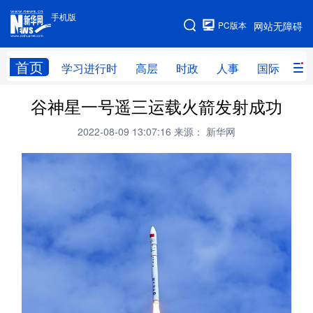
手机版
手机版
PC版本
网站无障碍
网站地图
首页
学习进行时
高层
时政
人事
国际
财
谷神星一号遥三运载火箭发射成功
学习进行时
高层
时政
人事
2022-08-09 13:07:16
来源： 新华网
国际
财经
网评
港澳
台湾
思客智库
全球连线
教育
科技
科创
量子
体育
文化
书画
健康
军事
访谈
视频
图片
政务
法律
中央文件
金融
汽车
食品
人居
信息化
数字经济