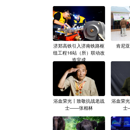
济郑高铁引入济南铁路枢
肯尼亚
纽工程16站（所）联动改
造完成
浴血荣光丨致敬抗战老战
浴血荣光
士——张相林
士