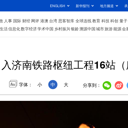
ENGLISH
新华报刊
地方频道
承
政
人事
国际
财经
网评
港澳
台湾
思客智库
全球连线
教育
科技
科创
量子
生活
信息化
数字经济
学术中国
乡村振兴
银龄
溯源中国
城市
旅游
能源
会
入济南铁路枢纽工程16站
字体：
小
中
大
分享到：