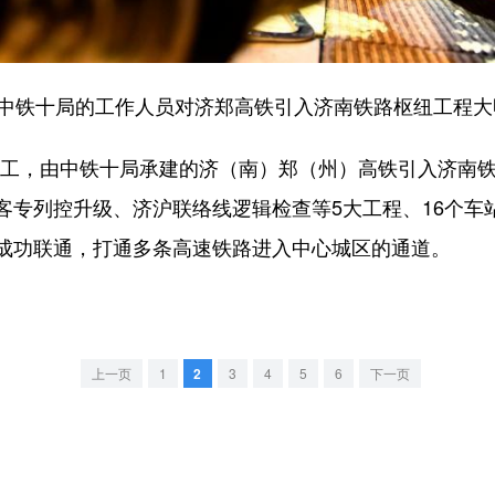
中铁十局的工作人员对济郑高铁引入济南铁路枢纽工程大
施工，由中铁十局承建的济（南）郑（州）高铁引入济南
客专列控升级、济沪联络线逻辑检查等5大工程、16个车
成功联通，打通多条高速铁路进入中心城区的通道。
上一页
1
2
3
4
5
6
下一页