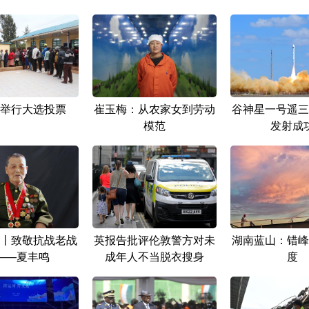
举行大选投票
崔玉梅：从农家女到劳动
谷神星一号遥三
模范
发射成
丨致敬抗战老战
英报告批评伦敦警方对未
湖南蓝山：错峰
——夏丰鸣
成年人不当脱衣搜身
度