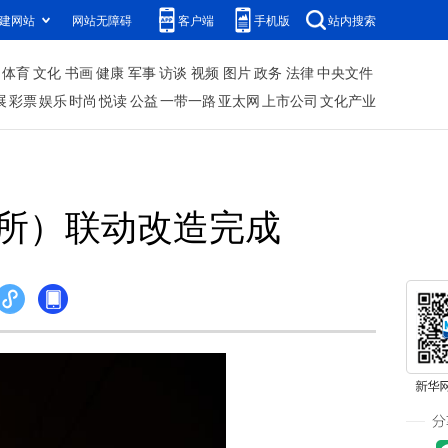
建网站
网站无障碍
客户端
手机版
站内搜索
体育
文化
书画
健康
军事
访谈
视频
图片
政务
法律
中央文件
展
彩票
娱乐
时尚
悦读
公益
一带一路
亚太网
上市公司
文化产业
（所）联动改造完成