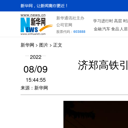
新华通讯社主办
学习进行时
高层
时
公司官网
金融
汽车
食品
人居
股票代码：
603888
新华网
>
图片
> 正文
2022
济郑高铁引
08/09
15:44:55
来源：新华网