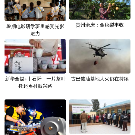
贵州余庆：金秋梨丰收
暑期电影研学班里感受光影
魅力
新华全媒+丨石阡：一片茶叶
古巴储油基地大火仍在持续
托起乡村振兴路