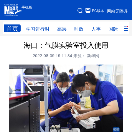
手机版
手机版
PC版本
网站无障碍
网站地图
首页
学习进行时
高层
时政
人事
国际
财
海口：气膜实验室投入使用
学习进行时
高层
时政
人事
2022-08-09 19:11:34
来源： 新华网
国际
财经
网评
港澳
台湾
思客智库
全球连线
教育
科技
科创
量子
体育
文化
书画
健康
军事
访谈
视频
图片
政务
法律
中央文件
金融
汽车
食品
人居
信息化
数字经济