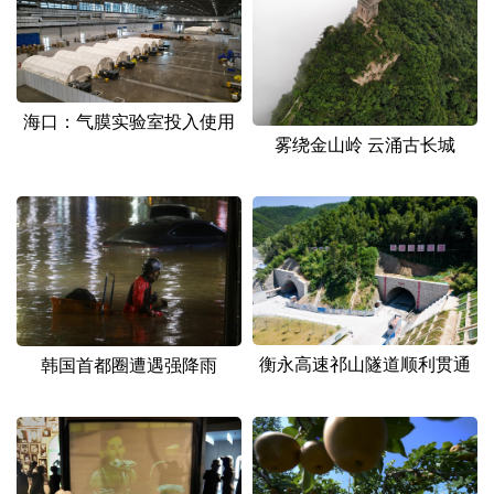
山东
河南
湖北
湖南
广东
广西
海南
重庆
四川
贵州
云南
西藏
海口：气膜实验室投入使用
雾绕金山岭 云涌古长城
陕西
甘肃
青海
宁夏
新疆
内蒙古
黑龙江
多语种频道
English
Español
Français
عربى
衡永高速祁山隧道顺利贯通
韩国首都圈遭遇强降雨
Русский язык
日本語
한국어
Deutsch
Português