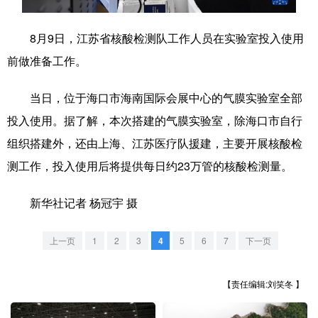
学术中国
乡村振兴
银龄
溯源中国
8月9日，江苏省核酸检测队工作人员在实验室投入使用
城市
旅游
能源
会展
前做准备工作。
彩票
娱乐
时尚
悦读
当日，位于海口市海南国际会展中心的气膜实验室全部
公益
一带一路
亚太网
上市公司
投入使用。据了解，本次搭建的气膜实验室，除海口市自行
组织搭建外，还由上海、江苏医疗队援建，主要开展核酸检
文化产业
测工作，投入使用后将提供每日约23万管的核酸检测量。
地方频道
新华社记者 杨冠宇 摄
北京
天津
河北
山西
上一页
1
2
3
4
5
6
7
下一页
辽宁
吉林
上海
江苏
【责任编辑:刘笑冬 】
浙江
安徽
福建
江西