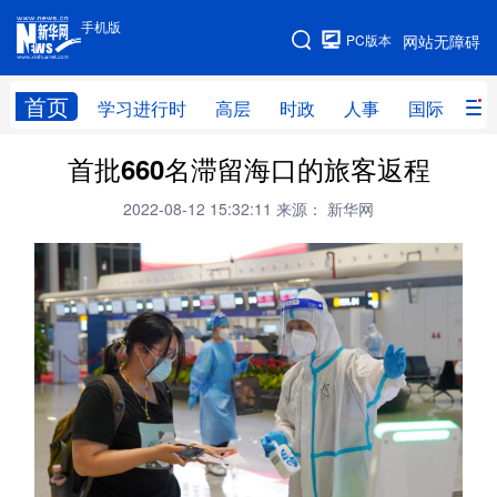
手机版
手机版
PC版本
网站无障碍
网站地图
首页
学习进行时
高层
时政
人事
国际
财
首批660名滞留海口的旅客返程
学习进行时
高层
时政
人事
2022-08-12 15:32:11
来源： 新华网
国际
财经
网评
港澳
台湾
思客智库
全球连线
教育
科技
科创
量子
体育
文化
书画
健康
军事
访谈
视频
图片
政务
法律
中央文件
金融
汽车
食品
人居
信息化
数字经济