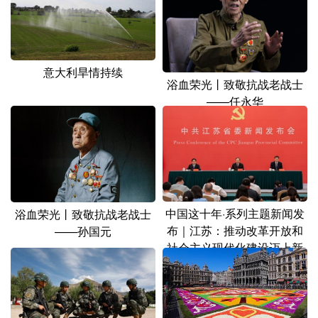
山东
河南
湖北
湖南
广东
广西
海南
重庆
四川
贵州
云南
西藏
意大利旱情持续
浴血荣光丨致敬抗战老战士
陕西
甘肃
青海
宁夏
——任永华
新疆
内蒙古
黑龙江
多语种频道
English
Español
Français
عربى
中国这十年·系列主题新闻发
浴血荣光丨致敬抗战老战士
布｜江苏：推动改革开放和
——孙国元
Русский язык
日本語
한국어
社会主义现代化建设迈上新
台阶
Deutsch
Português