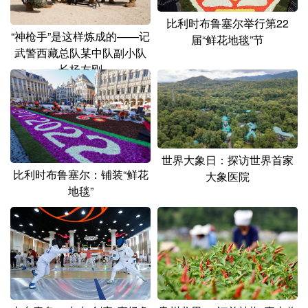
比利时布鲁塞尔举行第22
“神枪手”是这样炼成的——记
届“鲜花地毯”节
武警西藏总队某中队副小队
长杨友刚
世界大象日：探访世界首家
比利时布鲁塞尔：铺装“鲜花
大象医院
地毯”