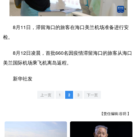
学术中国
乡村振兴
银龄
溯源中国
城市
旅游
能源
会展
8月11日，滞留海口的旅客在海口美兰机场准备进行安
检。
彩票
娱乐
时尚
悦读
公益
一带一路
亚太网
上市公司
8月12日凌晨，首批660名因疫情滞留海口的旅客从海口
美兰国际机场乘飞机离岛返程。
文化产业
新华社发
地方频道
上一页
1
2
3
下一页
北京
天津
河北
山西
辽宁
吉林
上海
江苏
【责任编辑:谷玥 】
浙江
安徽
福建
江西