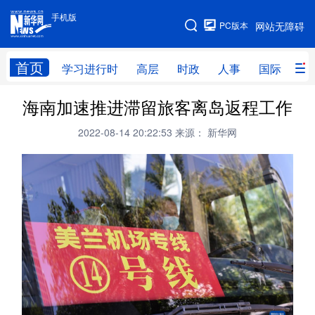
手机版
手机版
PC版本
网站无障碍
网站地图
首页
学习进行时
高层
时政
人事
国际
财
海南加速推进滞留旅客离岛返程工作
学习进行时
高层
时政
人事
2022-08-14 20:22:53
来源： 新华网
国际
财经
网评
港澳
台湾
思客智库
全球连线
教育
科技
科创
量子
体育
文化
书画
健康
军事
访谈
视频
图片
政务
法律
中央文件
金融
汽车
食品
人居
信息化
数字经济