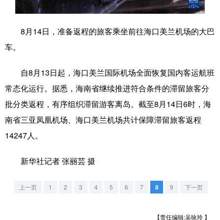
学术中国
乡村振兴
银龄
溯源中国
8月14日，准备返程的旅客乘坐前往海口美兰机场的大巴
城市
旅游
能源
会展
车。
彩票
娱乐
时尚
悦读
自8月13日起，海口美兰国际机场全面恢复国内客运航班
公益
一带一路
亚太网
上市公司
常态化运行。据悉，海南省继续推进符合条件的滞留旅客分
文化产业
批分类返程，有序组织滞留游客离岛。截至8月14日6时，海
南省三亚凤凰机场、海口美兰机场共计保障滞留旅客返程
14247人。
地方频道
新华社记者 张丽芸 摄
北京
天津
河北
山西
辽宁
吉林
上海
江苏
上一页
1
2
3
4
5
6
7
8
9
下一页
浙江
安徽
福建
江西
【责任编辑:吴咏玲 】