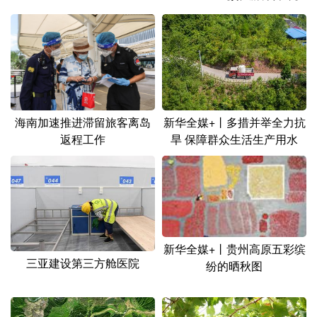
山东
河南
湖北
湖南
广东
广西
海南
重庆
四川
贵州
云南
西藏
陕西
甘肃
青海
宁夏
海南加速推进滞留旅客离岛
新华全媒+丨多措并举全力抗
新疆
内蒙古
黑龙江
返程工作
旱 保障群众生活生产用水
多语种频道
English
Español
Français
عربى
Русский язык
日本語
한국어
新华全媒+丨贵州高原五彩缤
三亚建设第三方舱医院
纷的晒秋图
Deutsch
Português