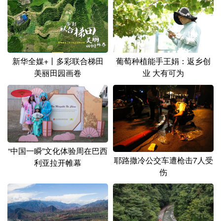
新华全媒+丨多彩联合梯田
葡萄种植能手王娟：返乡创
美丽田园画卷
业 大有可为
“中国一瞬”文化体验周在巴西
耶路撒冷公交车遭枪击7人受
利亚拉开帷幕
伤