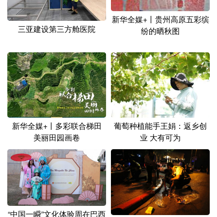
新华全媒+丨贵州高原五彩缤
三亚建设第三方舱医院
纷的晒秋图
新华全媒+丨多彩联合梯田
葡萄种植能手王娟：返乡创
美丽田园画卷
业 大有可为
“中国一瞬”文化体验周在巴西