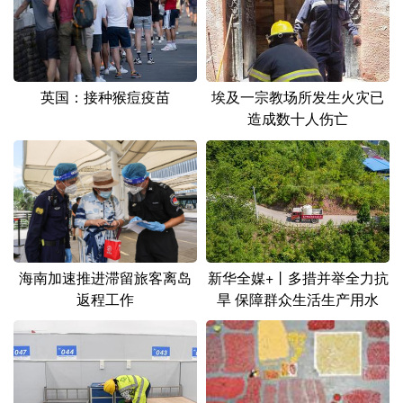
山东
河南
湖北
湖南
广东
广西
海南
重庆
四川
贵州
云南
西藏
英国：接种猴痘疫苗
埃及一宗教场所发生火灾已
造成数十人伤亡
陕西
甘肃
青海
宁夏
新疆
内蒙古
黑龙江
多语种频道
English
Español
Français
عربى
海南加速推进滞留旅客离岛
新华全媒+丨多措并举全力抗
返程工作
旱 保障群众生活生产用水
Русский язык
日本語
한국어
Deutsch
Português