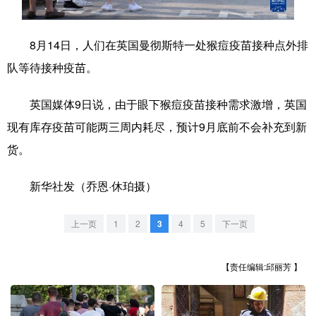
学术中国
乡村振兴
银龄
溯源中国
8月14日，人们在英国曼彻斯特一处猴痘疫苗接种点外排
城市
旅游
能源
会展
队等待接种疫苗。
彩票
娱乐
时尚
悦读
英国媒体9日说，由于眼下猴痘疫苗接种需求激增，英国
公益
一带一路
亚太网
上市公司
现有库存疫苗可能两三周内耗尽，预计9月底前不会补充到新
文化产业
货。
新华社发（乔恩·休珀摄）
地方频道
上一页
1
2
3
4
5
下一页
北京
天津
河北
山西
辽宁
吉林
上海
江苏
【责任编辑:邱丽芳 】
浙江
安徽
福建
江西