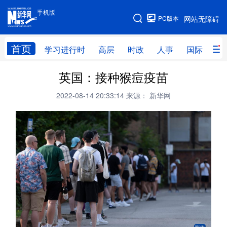
手机版
手机版
PC版本
网站无障碍
网站地图
首页
学习进行时
高层
时政
人事
国际
财
英国：接种猴痘疫苗
学习进行时
高层
时政
人事
2022-08-14 20:33:14
来源： 新华网
国际
财经
网评
港澳
台湾
思客智库
全球连线
教育
科技
科创
量子
体育
文化
书画
健康
军事
访谈
视频
图片
政务
法律
中央文件
金融
汽车
食品
人居
信息化
数字经济