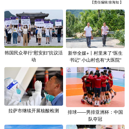
山东
河南
湖北
湖南
【责任编辑:徐海知 】
广东
广西
海南
重庆
四川
贵州
云南
西藏
陕西
甘肃
青海
宁夏
新疆
内蒙古
黑龙江
韩国民众举行“慰安妇”抗议活
新华全媒+丨村里来了“医生
动
书记” 小山村也有“大医院”
多语种频道
English
Español
Français
عربى
Русский язык
日本語
한국어
Deutsch
Português
拉萨市继续开展核酸检测
排球——男排亚洲杯：中国
队夺冠