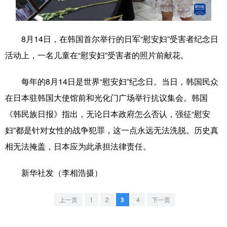
学术中国
乡村振兴
银龄
溯源中国
8月14日，在韩国首尔举行的日军“慰安妇”受害者纪念日
城市
旅游
能源
会展
活动上，一名儿童在“慰安妇”受害者的照片前献花。
彩票
娱乐
时尚
悦读
每年的8月14日是世界“慰安妇”纪念日。当日，韩国民众
公益
一带一路
亚太网
上市公司
在日本驻韩国大使馆前和光化门广场举行抗议集会。韩国
文化产业
《韩民族日报》指出，无论日本政府怎么否认，强征“慰安
妇”都是针对女性的战争犯罪，这一点永远无法洗脱。历史真
地方频道
相无法掩盖，日本应为此承担法律责任。
北京
天津
河北
山西
新华社发（李相浩摄）
辽宁
吉林
上海
江苏
上一页
1
2
3
4
下一页
浙江
安徽
福建
江西