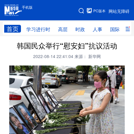
手机版
手机版
PC版本
网站无障碍
网站地图
首页
学习进行时
高层
时政
人事
国际
财
韩国民众举行“慰安妇”抗议活动
学习进行时
高层
时政
人事
2022-08-14 22:41:04
来源： 新华网
国际
财经
网评
港澳
台湾
思客智库
全球连线
教育
科技
科创
量子
体育
文化
书画
健康
军事
访谈
视频
图片
政务
法律
中央文件
金融
汽车
食品
人居
信息化
数字经济