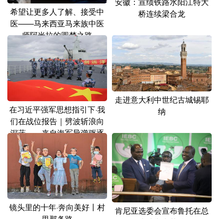
安徽：宣绩铁路水阳江特大
山东
河南
湖北
湖南
希望让更多人了解、接受中
桥连续梁合龙
医——马来西亚马来族中医
广东
广西
海南
重庆
师阿米拉的圆梦之路
四川
贵州
云南
西藏
陕西
甘肃
青海
宁夏
新疆
内蒙古
黑龙江
走进意大利中世纪古城锡耶
在习近平强军思想指引下·我
纳
们在战位报告｜劈波斩浪向
多语种频道
深蓝——来自海军导弹驱逐
舰南昌舰的报告
English
Español
Français
عربى
Русский язык
日本語
한국어
Deutsch
Português
镜头里的十年·奔向美好丨村
肯尼亚选委会宣布鲁托在总
里那条路