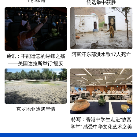
统选举中获胜
阿富汗东部洪水致17人死亡
通讯：不能遗忘的蝴蝶之殇
——美国达拉斯举行“慰安
妇”纪念日活动
克罗地亚遭遇旱情
特写：香港中学生走进“故宫
学堂” 感受中华文化艺术之美