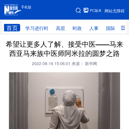
手机版
手机版
PC版本
网站无障碍
网站地图
首页
学习进行时
高层
时政
人事
国际
财
希望让更多人了解、接受中医——马来
学习进行时
高层
时政
人事
西亚马来族中医师阿米拉的圆梦之路
国际
财经
网评
港澳
2022-08-16 15:06:01
来源： 新华网
台湾
思客智库
全球连线
教育
科技
科创
量子
体育
文化
书画
健康
军事
访谈
视频
图片
政务
法律
中央文件
金融
汽车
食品
人居
信息化
数字经济