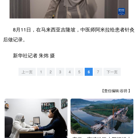
学术中国
乡村振兴
银龄
溯源中国
城市
旅游
能源
会展
8月11日，在马来西亚吉隆坡，中医师阿米拉给患者针灸
彩票
娱乐
时尚
悦读
后做记录。
公益
一带一路
亚太网
上市公司
新华社记者 朱炜 摄
文化产业
上一页
1
2
3
4
5
6
7
下一页
地方频道
【责任编辑:谷玥 】
北京
天津
河北
山西
辽宁
吉林
上海
江苏
浙江
安徽
福建
江西