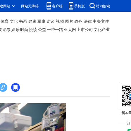
建网站
网站无障碍
客户端
手机版
站内搜索
体育
文化
书画
健康
军事
访谈
视频
图片
政务
法律
中央文件
展
彩票
娱乐
时尚
悦读
公益
一带一路
亚太网
上市公司
文化产业