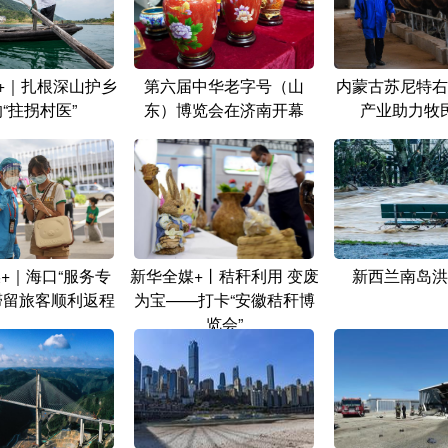
+｜扎根深山护乡
第六届中华老字号（山
内蒙古苏尼特右
“拄拐村医”
东）博览会在济南开幕
产业助力牧
+｜海口“服务专
新华全媒+丨秸秆利用 变废
新西兰南岛洪
滞留旅客顺利返程
为宝——打卡“安徽秸秆博
览会”