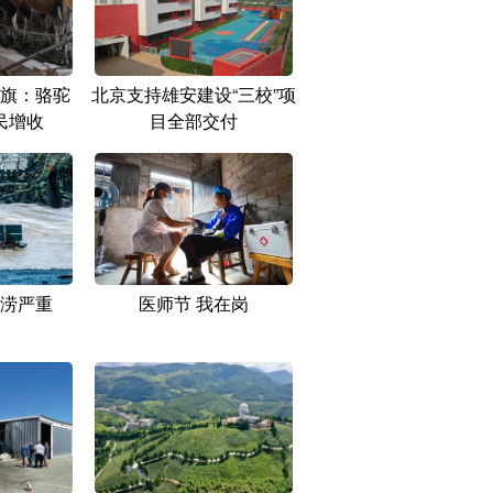
旗：骆驼
北京支持雄安建设“三校”项
民增收
目全部交付
涝严重
医师节 我在岗