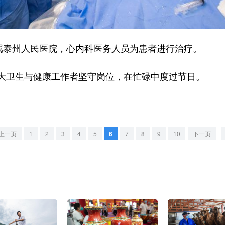
泰州人民医院，心内科医务人员为患者进行治疗。
卫生与健康工作者坚守岗位，在忙碌中度过节日。
上一页
1
2
3
4
5
6
7
8
9
10
下一页