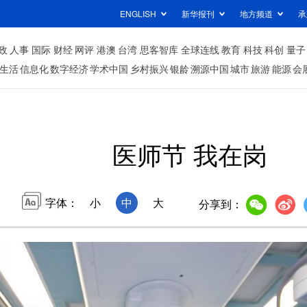
ENGLISH
新华报刊
地方频道
承
政
人事
国际
财经
网评
港澳
台湾
思客智库
全球连线
教育
科技
科创
量子
生活
信息化
数字经济
学术中国
乡村振兴
银龄
溯源中国
城市
旅游
能源
会
医师节 我在岗
字体：
小
中
大
分享到：