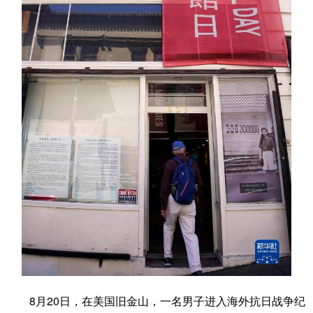
学术中国
乡村振兴
银龄
溯源中国
城市
旅游
能源
会展
彩票
娱乐
时尚
悦读
公益
一带一路
亚太网
上市公司
文化产业
地方频道
北京
天津
河北
山西
辽宁
吉林
上海
江苏
浙江
安徽
福建
江西
8月20日，在美国旧金山，一名男子进入海外抗日战争纪