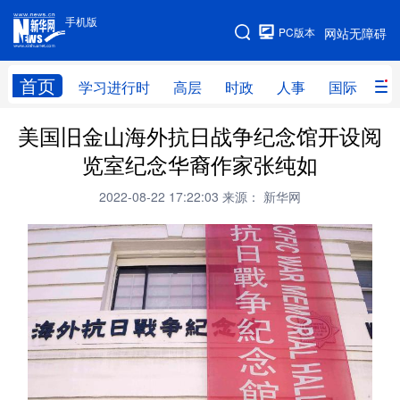
手机版
手机版
PC版本
网站无障碍
网站地图
首页
学习进行时
高层
时政
人事
国际
财
美国旧金山海外抗日战争纪念馆开设阅
学习进行时
高层
时政
人事
览室纪念华裔作家张纯如
国际
财经
网评
港澳
2022-08-22 17:22:03
来源： 新华网
台湾
思客智库
全球连线
教育
科技
科创
量子
体育
文化
书画
健康
军事
访谈
视频
图片
政务
法律
中央文件
金融
汽车
食品
人居
信息化
数字经济