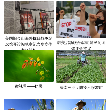
美国旧金山海外抗日战争纪
韩美启动联合军演 韩民间团
念馆开设阅览室纪念华裔作
体集会抗议
家张纯如
微视界——处暑
海南三亚：防疫不误农时