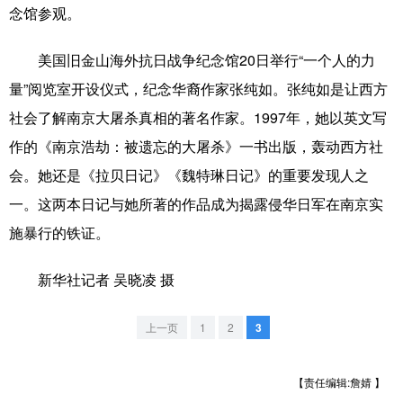
山东
河南
湖北
湖南
念馆参观。
广东
广西
海南
重庆
美国旧金山海外抗日战争纪念馆20日举行“一个人的力
四川
贵州
云南
西藏
量”阅览室开设仪式，纪念华裔作家张纯如。张纯如是让西方
社会了解南京大屠杀真相的著名作家。1997年，她以英文写
陕西
甘肃
青海
宁夏
作的《南京浩劫：被遗忘的大屠杀》一书出版，轰动西方社
新疆
内蒙古
黑龙江
会。她还是《拉贝日记》《魏特琳日记》的重要发现人之
一。这两本日记与她所著的作品成为揭露侵华日军在南京实
多语种频道
施暴行的铁证。
English
Español
Français
عربى
新华社记者 吴晓凌 摄
Русский язык
日本語
한국어
上一页
1
2
3
Deutsch
Português
【责任编辑:詹婧 】