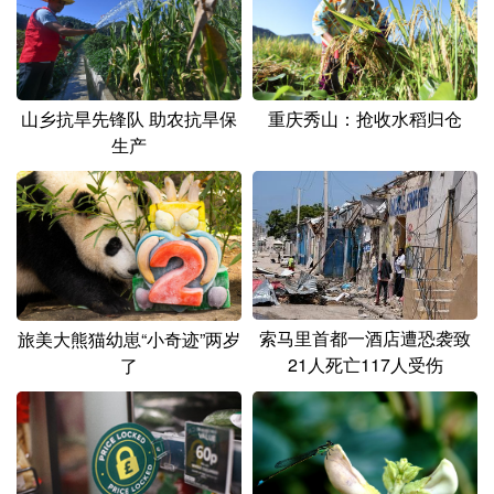
山乡抗旱先锋队 助农抗旱保
重庆秀山：抢收水稻归仓
生产
索马里首都一酒店遭恐袭致
旅美大熊猫幼崽“小奇迹”两岁
21人死亡117人受伤
了