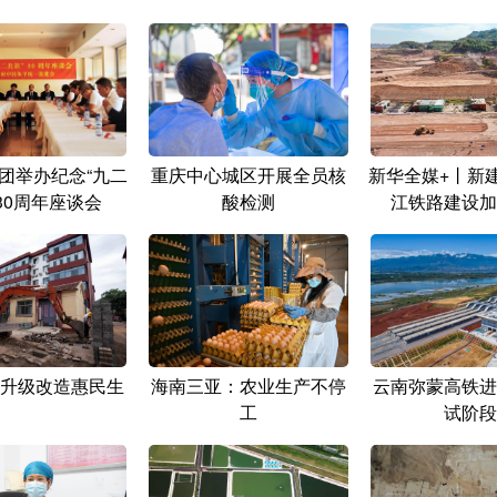
团举办纪念“九二
重庆中心城区开展全员核
新华全媒+丨新
30周年座谈会
酸检测
江铁路建设加
升级改造惠民生
海南三亚：农业生产不停
云南弥蒙高铁进
工
试阶段