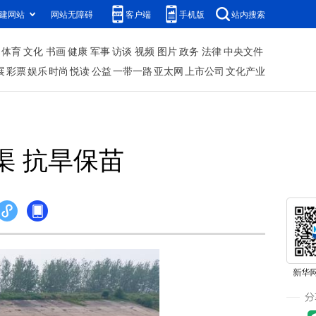
建网站
网站无障碍
客户端
手机版
站内搜索
体育
文化
书画
健康
军事
访谈
视频
图片
政务
法律
中央文件
展
彩票
娱乐
时尚
悦读
公益
一带一路
亚太网
上市公司
文化产业
渠 抗旱保苗