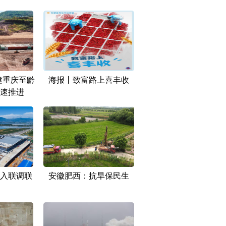
建重庆至黔
海报丨致富路上喜丰收
速推进
入联调联
安徽肥西：抗旱保民生