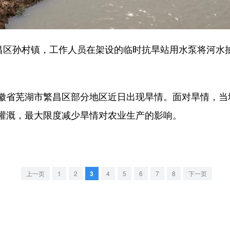
区孙村镇，工作人员在架设的临时抗旱站用水泵将河水
省芜湖市繁昌区部分地区近日出现旱情。面对旱情，当
灌溉，最大限度减少旱情对农业生产的影响。
上一页
1
2
3
4
5
6
7
8
下一页