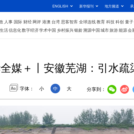
ENGLISH
新华报刊
地方频道
承
政
人事
国际
财经
网评
港澳
台湾
思客智库
全球连线
教育
科技
科创
量子
生活
信息化
数字经济
学术中国
乡村振兴
银龄
溯源中国
城市
旅游
能源
会
全媒＋丨安徽芜湖：引水疏
字体：
小
中
大
分享到：