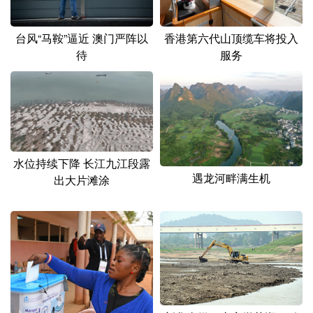
山东
河南
湖北
湖南
广东
广西
海南
重庆
香港第六代山顶缆车将投入
台风“马鞍”逼近 澳门严阵以
服务
待
四川
贵州
云南
西藏
陕西
甘肃
青海
宁夏
新疆
内蒙古
黑龙江
水位持续下降 长江九江段露
多语种频道
遇龙河畔满生机
出大片滩涂
English
Español
Français
عربى
Русский язык
日本語
한국어
Deutsch
Português