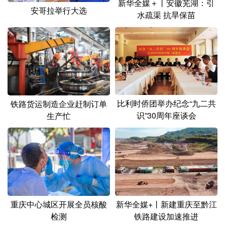
新华全媒＋丨安徽芜湖：引
安哥拉举行大选
水疏渠 抗旱保苗
比利时侨团举办纪念“九二共
铁路货运制造企业赶制订单
识”30周年座谈会
生产忙
重庆中心城区开展全员核酸
新华全媒+丨新建重庆至黔江
检测
铁路建设加速推进