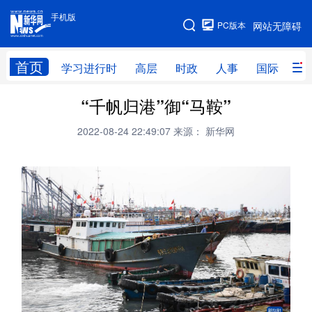
手机版
手机版
PC版本
网站无障碍
网站地图
首页
学习进行时
高层
时政
人事
国际
财
“千帆归港”御“马鞍”
学习进行时
高层
时政
人事
2022-08-24 22:49:07
来源： 新华网
国际
财经
网评
港澳
台湾
思客智库
全球连线
教育
科技
科创
量子
体育
文化
书画
健康
军事
访谈
视频
图片
政务
法律
中央文件
金融
汽车
食品
人居
信息化
数字经济