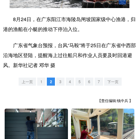
学术中国
乡村振兴
银龄
溯源中国
8月24日，在广东阳江市海陵岛闸坡国家级中心渔港，归
城市
旅游
能源
会展
港的渔船在小艇的推动下停泊入位。
彩票
娱乐
时尚
悦读
广东省气象台预报，台风“马鞍”将于25日在广东省中西部
公益
一带一路
亚太网
上市公司
沿海地区登陆，提醒海上过往船只和作业人员要及时回港避
文化产业
风。新华社记者 邓华 摄
上一页
1
2
3
4
5
6
7
下一页
地方频道
【责任编辑:钱中兵 】
北京
天津
河北
山西
辽宁
吉林
上海
江苏
浙江
安徽
福建
江西