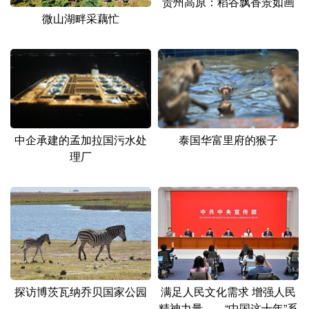
贵州高原：稻谷飘香景如画
山东
河南
湖北
湖南
微山湖畔采藕忙
广东
广西
海南
重庆
四川
贵州
云南
西藏
陕西
甘肃
青海
宁夏
新疆
内蒙古
黑龙江
中企承建的孟加拉国污水处
泰国华富里府的猴子
理厂
多语种频道
English
Español
Français
عربى
Русский язык
日本語
한국어
Deutsch
Português
满足人民文化需求 增强人民
探访博茨瓦纳乔贝国家公园
精神力量——“中国这十年”系