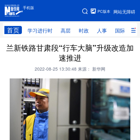
手机版
手机版
PC版本
网站无障碍
网站地图
首页
学习进行时
高层
时政
人事
国际
财
兰新铁路甘肃段“行车大脑”升级改造加
学习进行时
高层
时政
人事
速推进
国际
财经
网评
港澳
2022-08-25 13:30:48
来源： 新华网
台湾
思客智库
全球连线
教育
科技
科创
量子
体育
文化
书画
健康
军事
访谈
视频
图片
政务
法律
中央文件
金融
汽车
食品
人居
信息化
数字经济