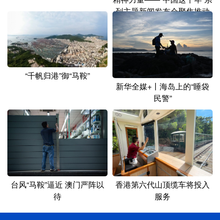
列主题新闻发布会聚焦推动
新时代文化和旅游高质量发
展
“千帆归港”御“马鞍”
新华全媒+丨海岛上的“睡袋
民警”
香港第六代山顶缆车将投入
台风“马鞍”逼近 澳门严阵以
服务
待