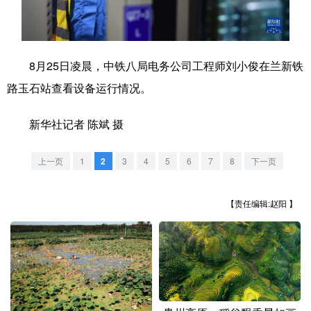
学术中国
乡村振兴
银龄
溯源中国
城市
旅游
能源
会展
8月25日凌晨，中铁八局电务公司工程师刘小俊在兰新铁
彩票
娱乐
时尚
悦读
路玉石站查看设备运行情况。
公益
一带一路
亚太网
上市公司
新华社记者 陈斌 摄
文化产业
上一页
1
2
3
4
5
6
7
8
下一页
地方频道
【责任编辑:赵阳 】
北京
天津
河北
山西
辽宁
吉林
上海
江苏
浙江
安徽
福建
江西