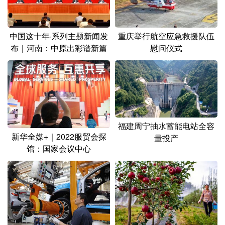
中国这十年·系列主题新闻发
重庆举行航空应急救援队伍
布｜河南：中原出彩谱新篇
慰问仪式
福建周宁抽水蓄能电站全容
新华全媒+｜2022服贸会探
量投产
馆：国家会议中心