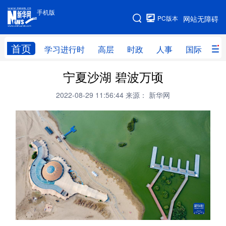
手机版
手机版
PC版本
网站无障碍
网站地图
首页
学习进行时
高层
时政
人事
国际
财
宁夏沙湖 碧波万顷
学习进行时
高层
时政
人事
2022-08-29 11:56:44
来源： 新华网
国际
财经
网评
港澳
台湾
思客智库
全球连线
教育
科技
科创
量子
体育
文化
书画
健康
军事
访谈
视频
图片
政务
法律
中央文件
金融
汽车
食品
人居
信息化
数字经济