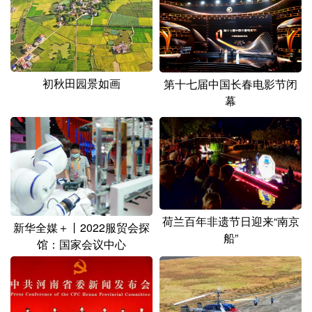
山东
河南
湖北
湖南
广东
广西
海南
重庆
四川
贵州
云南
西藏
初秋田园景如画
第十七届中国长春电影节闭
陕西
甘肃
青海
宁夏
幕
新疆
内蒙古
黑龙江
多语种频道
English
Español
Français
عربى
荷兰百年非遗节日迎来“南京
新华全媒＋丨2022服贸会探
Русский язык
日本語
한국어
船”
馆：国家会议中心
Deutsch
Português