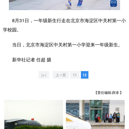
学术中国
乡村振兴
银龄
溯源中国
8月31日，一年级新生行走在北京市海淀区中关村第一小
城市
旅游
能源
会展
学校园。
彩票
娱乐
时尚
悦读
当日，北京市海淀区中关村第一小学迎来一年级新生。
公益
一带一路
亚太网
上市公司
新华社记者 任超 摄
文化产业
|<<
上一页
11
12
地方频道
【责任编辑:薛涛 】
北京
天津
河北
山西
辽宁
吉林
上海
江苏
浙江
安徽
福建
江西