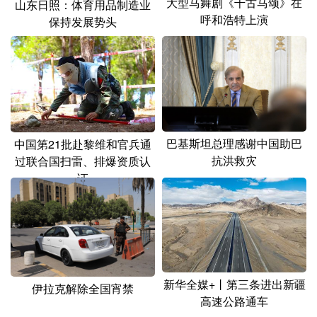
大型马舞剧《千古马颂》在
山东日照：体育用品制造业
呼和浩特上演
保持发展势头
巴基斯坦总理感谢中国助巴
中国第21批赴黎维和官兵通
抗洪救灾
过联合国扫雷、排爆资质认
证
新华全媒+丨第三条进出新疆
伊拉克解除全国宵禁
高速公路通车