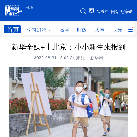
手机版
手机版
PC版本
网站无障碍
网站地图
首页
学习进行时
高层
时政
人事
国际
财
新华全媒+丨北京：小小新生来报到
学习进行时
高层
时政
人事
2022-08-31 15:09:21
来源： 新华网
国际
财经
网评
港澳
台湾
思客智库
全球连线
教育
科技
科创
量子
体育
文化
书画
健康
军事
访谈
视频
图片
政务
法律
中央文件
金融
汽车
食品
人居
信息化
数字经济