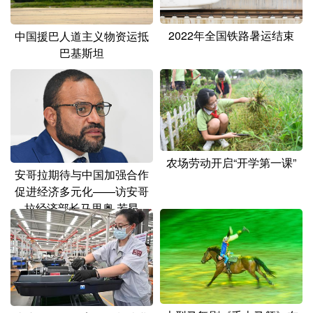
山东
河南
湖北
湖南
广东
广西
海南
重庆
2022年全国铁路暑运结束
中国援巴人道主义物资运抵
巴基斯坦
四川
贵州
云南
西藏
陕西
甘肃
青海
宁夏
新疆
内蒙古
黑龙江
农场劳动开启“开学第一课”
多语种频道
安哥拉期待与中国加强合作
促进经济多元化——访安哥
English
Español
Français
عربى
拉经济部长马里奥·若昂
Русский язык
日本語
한국어
Deutsch
Português