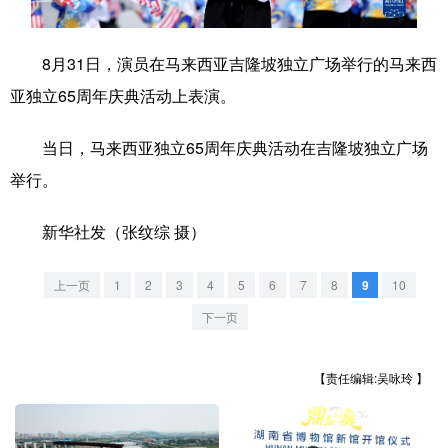
学术中国
乡村振兴
银龄
溯源中国
8月31日，演员在马来西亚吉隆坡独立广场举行的马来西
城市
旅游
能源
会展
亚独立65周年庆典活动上表演。
彩票
娱乐
时尚
悦读
当日，马来西亚独立65周年庆典活动在吉隆坡独立广场
公益
一带一路
亚太网
上市公司
举行。
文化产业
新华社发（张纹综 摄）
地方频道
上一页
1
2
3
4
5
6
7
8
9
10
下一页
北京
天津
河北
山西
辽宁
吉林
上海
江苏
【责任编辑:吴咏玲 】
浙江
安徽
福建
江西