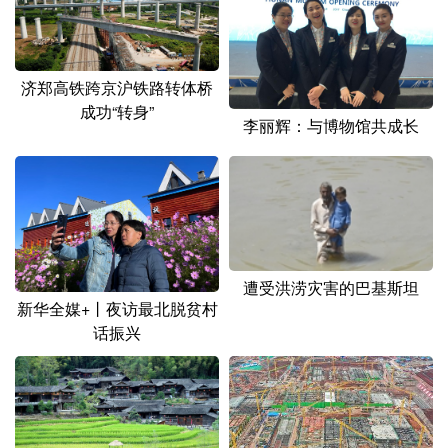
山东
河南
湖北
湖南
广东
广西
海南
重庆
济郑高铁跨京沪铁路转体桥
四川
贵州
云南
西藏
成功“转身”
李丽辉：与博物馆共成长
陕西
甘肃
青海
宁夏
新疆
内蒙古
黑龙江
多语种频道
遭受洪涝灾害的巴基斯坦
English
Español
Français
عربى
新华全媒+丨夜访最北脱贫村
话振兴
Русский язык
日本語
한국어
Deutsch
Português