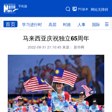
手机版
手机版
PC版本
网站无障碍
网站地图
首页
学习进行时
高层
时政
人事
国际
财
马来西亚庆祝独立65周年
学习进行时
高层
时政
人事
2022-08-31 21:10:45
来源： 新华网
国际
财经
网评
港澳
台湾
思客智库
全球连线
教育
科技
科创
量子
体育
文化
书画
健康
军事
访谈
视频
图片
政务
法律
中央文件
金融
汽车
食品
人居
信息化
数字经济