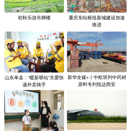
重庆东站枢纽新城建设加速
初秋乐游吊脚楼
推进
新华全媒+丨中欧班列中药材
山东单县：“暖新驿站”关爱快
原料专列抵达西安
递外卖骑手