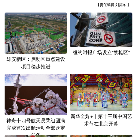
山东
河南
湖北
湖南
【责任编辑:刘笑冬 】
广东
广西
海南
重庆
四川
贵州
云南
西藏
陕西
甘肃
青海
宁夏
纽约时报广场设立“禁枪区”
新疆
内蒙古
黑龙江
雄安新区：启动区重点建设
项目稳步推进
多语种频道
English
Español
Français
عربى
Русский язык
日本語
한국어
新华全媒+｜第十三届中国艺
Deutsch
Português
神舟十四号航天员乘组圆满
术节在北京开幕
完成首次出舱活动全部既定
任务