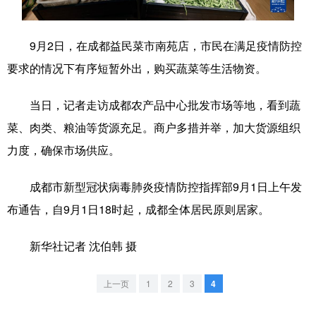
学术中国
乡村振兴
银龄
溯源中国
9月2日，在成都益民菜市南苑店，市民在满足疫情防控
城市
旅游
能源
会展
要求的情况下有序短暂外出，购买蔬菜等生活物资。
彩票
娱乐
时尚
悦读
当日，记者走访成都农产品中心批发市场等地，看到蔬
公益
一带一路
亚太网
上市公司
菜、肉类、粮油等货源充足。商户多措并举，加大货源组织
文化产业
力度，确保市场供应。
成都市新型冠状病毒肺炎疫情防控指挥部9月1日上午发
地方频道
布通告，自9月1日18时起，成都全体居民原则居家。
北京
天津
河北
山西
新华社记者 沈伯韩 摄
辽宁
吉林
上海
江苏
上一页
1
2
3
4
浙江
安徽
福建
江西