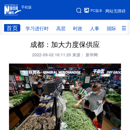
手机版
手机版
PC版本
网站无障碍
网站地图
首页
学习进行时
高层
时政
人事
国际
财
成都：加大力度保供应
学习进行时
高层
时政
人事
2022-09-02 16:11:20
来源： 新华网
国际
财经
网评
港澳
台湾
思客智库
全球连线
教育
科技
科创
量子
体育
文化
书画
健康
军事
访谈
视频
图片
政务
法律
中央文件
金融
汽车
食品
人居
信息化
数字经济