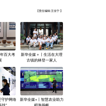
【责任编辑:王佳宁 】
年百大考
新华全媒＋丨生活在大理
展
古镇的林登一家人
受守护网络
新华全媒+丨智慧农业助力
科技”
稻海扬帆