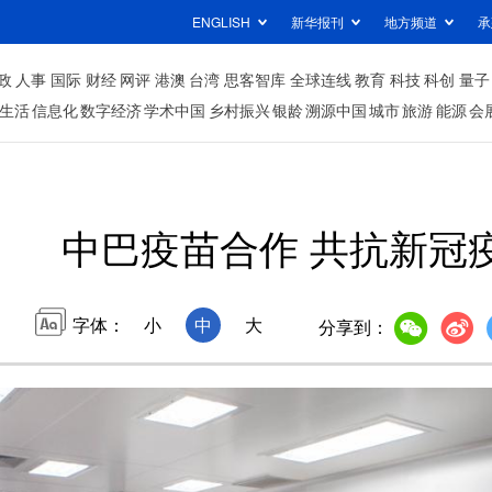
ENGLISH
新华报刊
地方频道
承
政
人事
国际
财经
网评
港澳
台湾
思客智库
全球连线
教育
科技
科创
量子
生活
信息化
数字经济
学术中国
乡村振兴
银龄
溯源中国
城市
旅游
能源
会
中巴疫苗合作 共抗新冠
字体：
小
中
大
分享到：