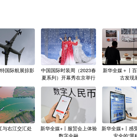
特国际航展掠影
中国国际时装周（2023春
新华全媒＋丨百
夏系列）开幕秀在京举行
古发现
江与右江交汇处
新华全媒+丨服贸会上体验
新华全媒+丨感
数字金融
安全的“黑