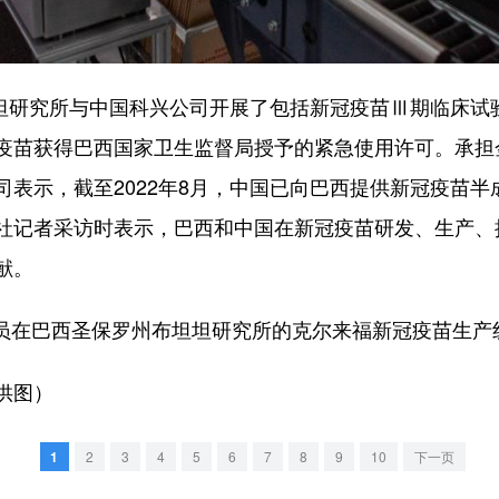
坦研究所与中国科兴公司开展了包括新冠疫苗Ⅲ期临床试验
疫苗获得巴西国家卫生监督局授予的紧急使用许可。承担
表示，截至2022年8月，中国已向巴西提供新冠疫苗半成品
社记者采访时表示，巴西和中国在新冠疫苗研发、生产、
献。
人员在巴西圣保罗州布坦坦研究所的克尔来福新冠疫苗生产
供图）
1
2
3
4
5
6
7
8
9
10
下一页