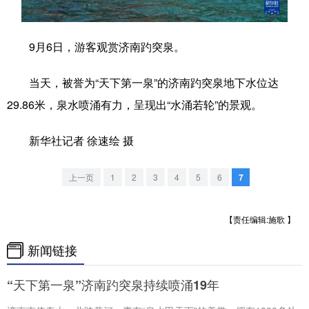
学术中国
乡村振兴
银龄
溯源中国
9月6日，游客观赏济南趵突泉。
城市
旅游
能源
会展
当天，被誉为“天下第一泉”的济南趵突泉地下水位达
彩票
娱乐
时尚
悦读
29.86米，泉水喷涌有力，呈现出“水涌若轮”的景观。
公益
一带一路
亚太网
上市公司
新华社记者 徐速绘 摄
文化产业
上一页
1
2
3
4
5
6
7
地方频道
【责任编辑:施歌 】
北京
天津
河北
山西
新闻链接
辽宁
吉林
上海
江苏
“天下第一泉”济南趵突泉持续喷涌19年
浙江
安徽
福建
江西