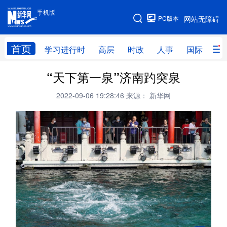
手机版
手机版
PC版本
网站无障碍
网站地图
首页
学习进行时
高层
时政
人事
国际
财
“天下第一泉”济南趵突泉
学习进行时
高层
时政
人事
2022-09-06 19:28:46
来源： 新华网
国际
财经
网评
港澳
台湾
思客智库
全球连线
教育
科技
科创
量子
体育
文化
书画
健康
军事
访谈
视频
图片
政务
法律
中央文件
金融
汽车
食品
人居
信息化
数字经济