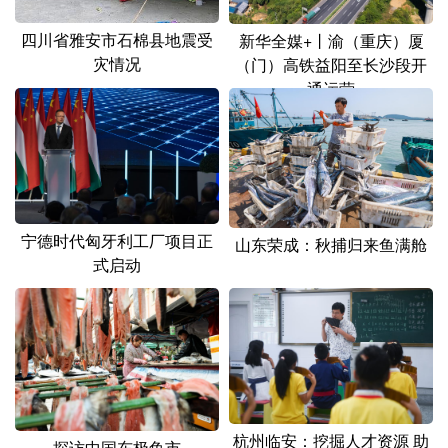
四川省雅安市石棉县地震受
新华全媒+丨渝（重庆）厦
灾情况
（门）高铁益阳至长沙段开
通运营
宁德时代匈牙利工厂项目正
山东荣成：秋捕归来鱼满舱
式启动
杭州临安：挖掘人才资源 助
探访中国东极鱼市