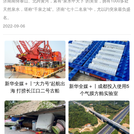
济南南倚泰山、北跨黄河，素有“泉水甲天下”的美誉，拥有1000多处
山东
河南
湖北
湖南
天然泉水，堪称“千泉之城”。济南“七十二名泉”中，尤以趵突泉最负盛
广东
广西
海南
重庆
名。
2022-09-06
四川
贵州
云南
西藏
陕西
甘肃
青海
宁夏
新疆
内蒙古
黑龙江
多语种频道
新华全媒＋丨“大力号”起航出
新华全媒＋丨成都投入使用5
English
Español
Français
عربى
海 打捞长江口二号古船
个气膜方舱实验室
Русский язык
日本語
한국어
Deutsch
Português