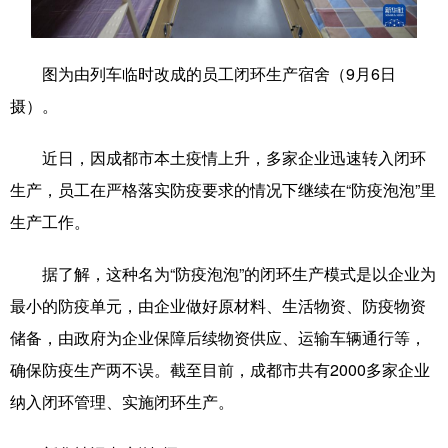
学术中国
乡村振兴
银龄
溯源中国
图为由列车临时改成的员工闭环生产宿舍（9月6日
城市
旅游
能源
会展
摄）。
彩票
娱乐
时尚
悦读
近日，因成都市本土疫情上升，多家企业迅速转入闭环
公益
一带一路
亚太网
上市公司
生产，员工在严格落实防疫要求的情况下继续在“防疫泡泡”里
文化产业
生产工作。
据了解，这种名为“防疫泡泡”的闭环生产模式是以企业为
地方频道
最小的防疫单元，由企业做好原材料、生活物资、防疫物资
北京
天津
河北
山西
储备，由政府为企业保障后续物资供应、运输车辆通行等，
确保防疫生产两不误。截至目前，成都市共有2000多家企业
辽宁
吉林
上海
江苏
纳入闭环管理、实施闭环生产。
浙江
安徽
福建
江西