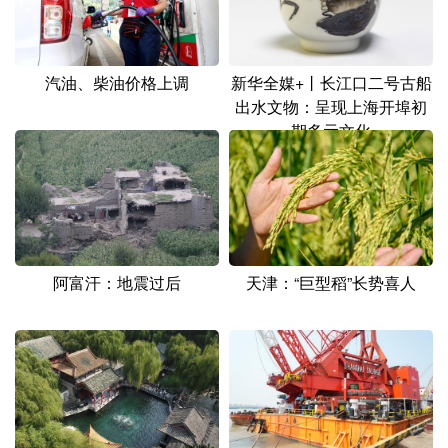
汽油、柴油价格上调
新华全媒+丨长江口二号古船
出水文物：呈现上海开埠初
期多元文化
天津：“巨型稻”长势喜人
阿富汗：地震过后