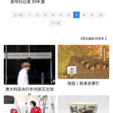
新华社记者 刘坤 摄
山东
河南
湖北
湖南
广东
广西
海南
重庆
上一页
1
2
3
4
5
6
7
8
9
10
四川
贵州
云南
西藏
下一页
陕西
甘肃
青海
宁夏
【责任编辑:刘笑冬 】
新疆
内蒙古
黑龙江
多语种频道
English
Español
Français
عربى
海报丨秋来农事忙
Русский язык
日本語
한국어
澳大利亚央行年内第五次加
息
Deutsch
Português