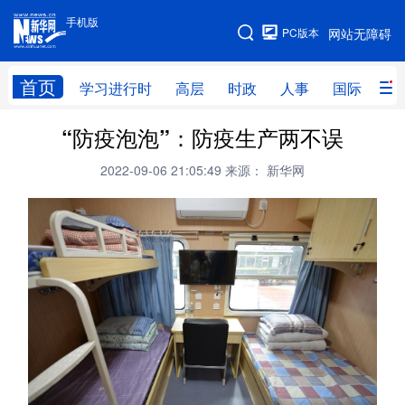
手机版
手机版
PC版本
网站无障碍
网站地图
首页
学习进行时
高层
时政
人事
国际
财
“防疫泡泡”：防疫生产两不误
学习进行时
高层
时政
人事
2022-09-06 21:05:49
来源： 新华网
国际
财经
网评
港澳
台湾
思客智库
全球连线
教育
科技
科创
量子
体育
文化
书画
健康
军事
访谈
视频
图片
政务
法律
中央文件
金融
汽车
食品
人居
信息化
数字经济