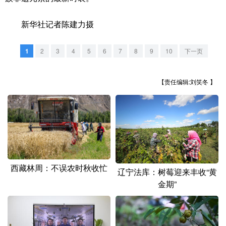
山东
河南
湖北
湖南
新华社记者陈建力摄
广东
广西
海南
重庆
四川
贵州
云南
西藏
1
2
3
4
5
6
7
8
9
10
下一页
陕西
甘肃
青海
宁夏
【责任编辑:刘笑冬 】
新疆
内蒙古
黑龙江
多语种频道
English
Español
Français
عربى
西藏林周：不误农时秋收忙
Русский язык
日本語
한국어
辽宁法库：树莓迎来丰收“黄
金期”
Deutsch
Português