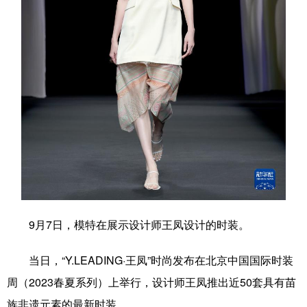
学术中国
乡村振兴
银龄
溯源中国
城市
旅游
能源
会展
彩票
娱乐
时尚
悦读
公益
一带一路
亚太网
上市公司
文化产业
地方频道
9月7日，模特在展示设计师王凤设计的时装。
北京
天津
河北
山西
辽宁
吉林
上海
江苏
当日，“Y.LEADING·王凤”时尚发布在北京中国国际时装
周（2023春夏系列）上举行，设计师王凤推出近50套具有苗
浙江
安徽
福建
江西
族非遗元素的最新时装。