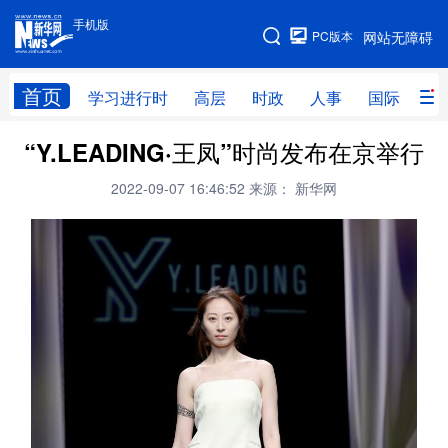
手机版
手机版
PC版本
网站无障碍
网站地图
首页
学习进行时
高层
时政
人事
国际
财
“Y.LEADING·王凤”时尚发布在京举行
学习进行时
高层
时政
人事
2022-09-07 16:46:52
来源： 新华网
国际
财经
网评
港澳
台湾
思客智库
全球连线
教育
科技
科创
量子
体育
文化
书画
健康
军事
访谈
视频
图片
政务
法律
中央文件
金融
汽车
食品
人居
信息化
数字经济