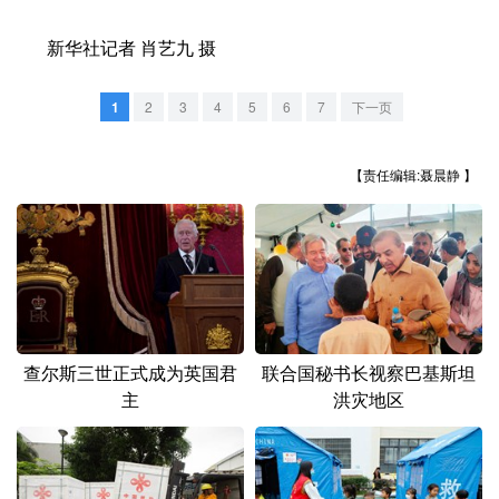
山东
河南
湖北
湖南
新华社记者 肖艺九 摄
广东
广西
海南
重庆
四川
贵州
云南
西藏
1
2
3
4
5
6
7
下一页
陕西
甘肃
青海
宁夏
【责任编辑:聂晨静 】
新疆
内蒙古
黑龙江
多语种频道
English
Español
Français
عربى
查尔斯三世正式成为英国君
联合国秘书长视察巴基斯坦
Русский язык
日本語
한국어
主
洪灾地区
Deutsch
Português