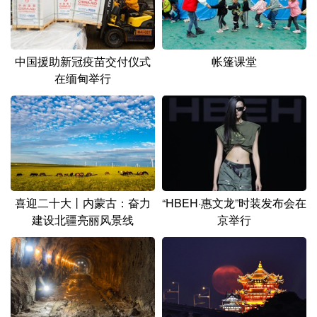
中国援助新冠疫苗交付仪式
帐篷课堂
在缅甸举行
喜迎二十大丨内蒙古：奋力
“HBEH·惠文龙”时装发布会在
建设北疆亮丽风景线
京举行