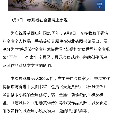
学术中国
乡村振兴
银龄
溯源中国
9月9日，参观者在金庸展上参观。
城市
旅游
能源
会展
彩票
娱乐
时尚
悦读
为庆祝香港回归祖国25周年，9月9日，众多收藏于香港
的金庸个人物品与手稿等珍贵原件在湖北省图书馆展出。展
公益
一带一路
亚太网
上市公司
览分为“大侠足迹”“金庸的武侠世界”“影视和文娱世界的金庸现
文化产业
象”“百年——金庸”四个展区，展示金庸武侠小说的创作历程
及其作品对华文文学的影响。
地方频道
本次展览展品达300余件，主要来自金庸家人、香港文化
北京
天津
河北
山西
博物馆与香港中央图书馆，包括《天龙八部》《神雕侠侣》
辽宁
吉林
上海
江苏
等新修版小说的金庸修订手稿、金庸生前珍藏的围棋及棋
盘、《连城诀》《射雕英雄传》等影视作品剧照，以及香港
浙江
安徽
福建
江西
邮政发行的以金庸小说人物为主题的特别邮票等。