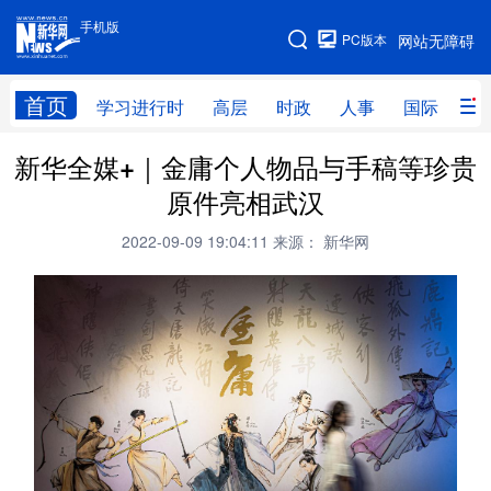
手机版
手机版
PC版本
网站无障碍
网站地图
首页
学习进行时
高层
时政
人事
国际
财
新华全媒+｜金庸个人物品与手稿等珍贵
学习进行时
高层
时政
人事
原件亮相武汉
国际
财经
网评
港澳
2022-09-09 19:04:11
来源： 新华网
台湾
思客智库
全球连线
教育
科技
科创
量子
体育
文化
书画
健康
军事
访谈
视频
图片
政务
法律
中央文件
金融
汽车
食品
人居
信息化
数字经济