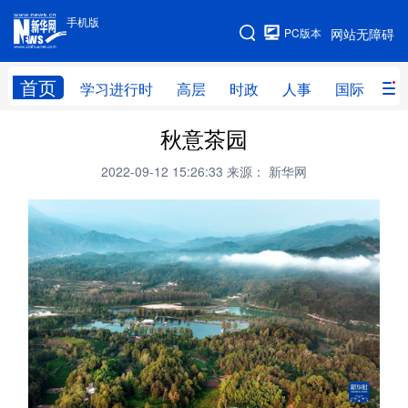
手机版
手机版
PC版本
网站无障碍
网站地图
首页
学习进行时
高层
时政
人事
国际
财
秋意茶园
学习进行时
高层
时政
人事
2022-09-12 15:26:33
来源： 新华网
国际
财经
网评
港澳
台湾
思客智库
全球连线
教育
科技
科创
量子
体育
文化
书画
健康
军事
访谈
视频
图片
政务
法律
中央文件
金融
汽车
食品
人居
信息化
数字经济