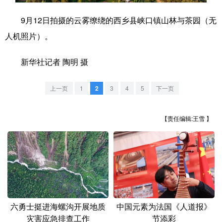
9月12日拍摄的云雾缭绕的西乡县峡口镇山林与茶园（无
学术中国
乡村振兴
银龄
溯源中国
人机照片）。
城市
旅游
能源
会展
新华社记者 陶明 摄
彩票
娱乐
时尚
悦读
公益
一带一路
亚太网
上市公司
上一页
1
2
3
4
5
下一页
文化产业
【责任编辑:王雪 】
地方频道
北京
天津
河北
山西
辽宁
吉林
上海
江苏
浙江
安徽
福建
江西
六勇士挺进海螺沟开展地质
中国元素为法国《人道报》
灾害应急排查工作
节添彩