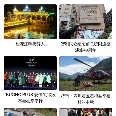
山东
河南
湖北
湖南
广东
广西
海南
重庆
四川
贵州
云南
西藏
陕西
甘肃
青海
宁夏
松花江畔夜醉人
智利民众纪念前总统阿连德
新疆
内蒙古
黑龙江
遇难49周年
多语种频道
English
Español
Français
عربى
Русский язык
日本語
한국어
“BUONO PLUS·姜佳”时装发
特写：四川震区石棉县幸福
Deutsch
Português
布会在京举行
村的中秋