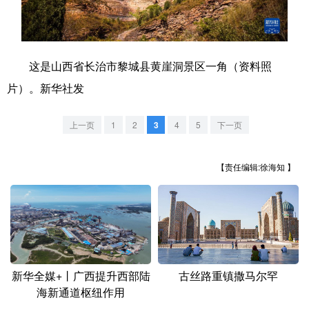
学术中国
乡村振兴
银龄
溯源中国
城市
旅游
能源
会展
这是山西省长治市黎城县黄崖洞景区一角（资料照
彩票
娱乐
时尚
悦读
片）。新华社发
公益
一带一路
亚太网
上市公司
上一页
1
2
3
4
5
下一页
文化产业
【责任编辑:徐海知 】
地方频道
北京
天津
河北
山西
辽宁
吉林
上海
江苏
新华全媒+丨广西提升西部陆
古丝路重镇撒马尔罕
浙江
安徽
福建
江西
海新通道枢纽作用