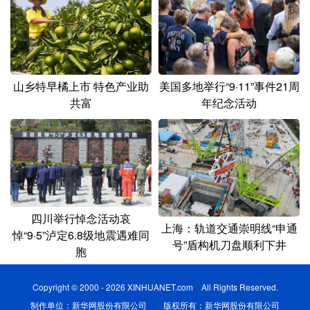
山乡特早橘上市 特色产业助
美国多地举行“9·11”事件21周
共富
年纪念活动
四川举行悼念活动哀
上海：轨道交通崇明线“申通
悼“9·5”泸定6.8级地震遇难同
号”盾构机刀盘顺利下井
胞
Copyright © 2000 - 2026 XINHUANET.com All Rights Reserved.
制作单位：新华网股份有限公司 版权所有：新华网股份有限公司