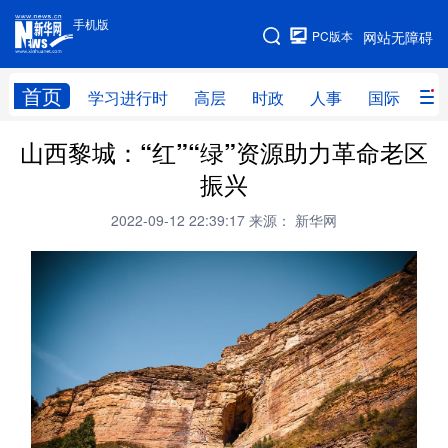
手机版
手机版
PC版本
网站无障碍
网站地图
首页
学习进行时
高层
时政
人事
国际
财
山西黎城：“红”“绿”资源助力革命老区
学习进行时
高层
时政
人事
振兴
国际
财经
网评
港澳
2022-09-12 22:39:17
来源： 新华网
台湾
思客智库
全球连线
教育
科技
科创
量子
体育
文化
书画
健康
军事
访谈
视频
图片
政务
法律
中央文件
金融
汽车
食品
人居
信息化
数字经济