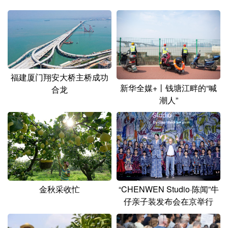
山东
河南
湖北
湖南
广东
广西
海南
重庆
四川
贵州
云南
西藏
陕西
甘肃
青海
宁夏
福建厦门翔安大桥主桥成功
新华全媒+丨钱塘江畔的“喊
合龙
新疆
内蒙古
黑龙江
潮人”
多语种频道
English
Español
Français
عربى
Русский язык
日本語
한국어
金秋采收忙
“CHENWEN Studio·陈闻”牛
Deutsch
Português
仔亲子装发布会在京举行