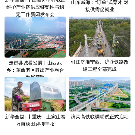
山东威海：“订单”式育才 对
维护产业链供应链韧性与稳
接供需促就业
定工作新闻发布会
引江济淮宁西、沪蓉铁路改
走进县城看发展丨山西武
建工程全部完成
乡：革命老区蹚出产业融合
发展新路
新华全媒+丨重庆：土家山寨
济莱高铁联调联试正式启动
万亩梯田迎接丰收