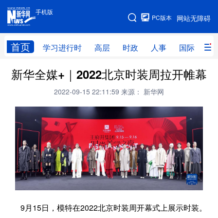
手机版
手机版
PC版本
网站无障碍
网站地图
首页
学习进行时
高层
时政
人事
国际
财
新华全媒+｜2022北京时装周拉开帷幕
学习进行时
高层
时政
人事
2022-09-15 22:11:59
来源： 新华网
国际
财经
网评
港澳
台湾
思客智库
全球连线
教育
科技
科创
量子
体育
文化
书画
健康
军事
访谈
视频
图片
政务
法律
中央文件
金融
汽车
9月15日，模特在2022北京时装周开幕式上展示时装。
食品
人居
信息化
数字经济