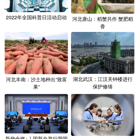
山东
河南
湖北
湖南
广东
广西
海南
重庆
2022年全国科普日活动启动
河北唐山：稻蟹共作 蟹肥稻
香
四川
贵州
云南
西藏
陕西
甘肃
青海
宁夏
新疆
内蒙古
黑龙江
多语种频道
湖北武汉：江汉关钟楼进行
河北丰南：沙土地种出“致富
保护修缮
果”
English
Español
Français
عربى
Русский язык
日本語
한국어
Deutsch
Português
新华全媒+丨国新办举行我国