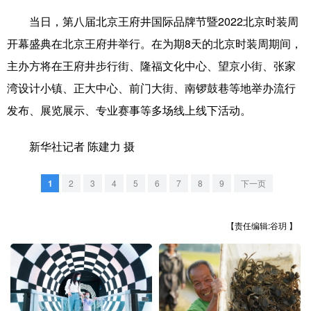
当日，第八届北京王府井国际品牌节暨2022北京时装周
学术中国
乡村振兴
银龄
溯源中国
开幕盛典在北京王府井举行。在为期8天的北京时装周期间，
城市
旅游
能源
会展
主办方将在王府井步行街、隆福文化中心、望京小街、张家
彩票
娱乐
时尚
悦读
湾设计小镇、正大中心、前门大街、南锣鼓巷等地举办流行
发布、展览展示、专业赛事等多场线上线下活动。
公益
一带一路
亚太网
上市公司
文化产业
新华社记者 陈建力 摄
1
2
3
4
5
6
7
8
9
下一页
地方频道
【责任编辑:谷玥 】
北京
天津
河北
山西
辽宁
吉林
上海
江苏
浙江
安徽
福建
江西