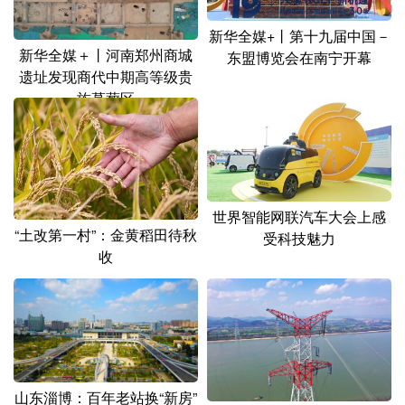
新华全媒+丨第十九届中国－
新华全媒＋丨河南郑州商城
东盟博览会在南宁开幕
遗址发现商代中期高等级贵
族墓葬区
世界智能网联汽车大会上感
“土改第一村”：金黄稻田待秋
受科技魅力
收
山东淄博：百年老站换“新房”