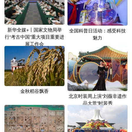
山东
河南
湖北
湖南
广东
广西
海南
重庆
四川
贵州
云南
西藏
新华全媒+丨国家文物局举
全国科普日活动：感受科技
行“考古中国”重大项目重要进
魅力
陕西
甘肃
青海
宁夏
展工作会
新疆
内蒙古
黑龙江
多语种频道
English
Español
Français
عربى
金秋稻谷飘香
北京时装周上演“刘薇非遗作
Русский язык
日本語
한국어
品大赏”时装秀
Deutsch
Português