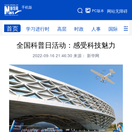
手机版
手机版
PC版本
网站无障碍
网站地图
首页
学习进行时
高层
时政
人事
国际
财
全国科普日活动：感受科技魅力
学习进行时
高层
时政
人事
2022-09-16 21:46:30
来源： 新华网
国际
财经
网评
港澳
台湾
思客智库
全球连线
教育
科技
科创
量子
体育
文化
书画
健康
军事
访谈
视频
图片
政务
法律
中央文件
金融
汽车
食品
人居
信息化
数字经济