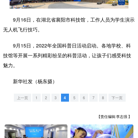
学术中国
乡村振兴
银龄
溯源中国
9月16日，在湖北省襄阳市科技馆，工作人员为学生演示
城市
旅游
能源
会展
无人机飞行技巧。
彩票
娱乐
时尚
悦读
9月15日，2022年全国科普日活动启动。各地学校、科
公益
一带一路
亚太网
上市公司
技馆等开展一系列精彩纷呈的科普活动，让孩子们感受科技
文化产业
魅力。
新华社发（杨东摄）
地方频道
上一页
1
2
3
4
5
6
7
8
下一页
北京
天津
河北
山西
辽宁
吉林
上海
江苏
【责任编辑:李志强 】
浙江
安徽
福建
江西