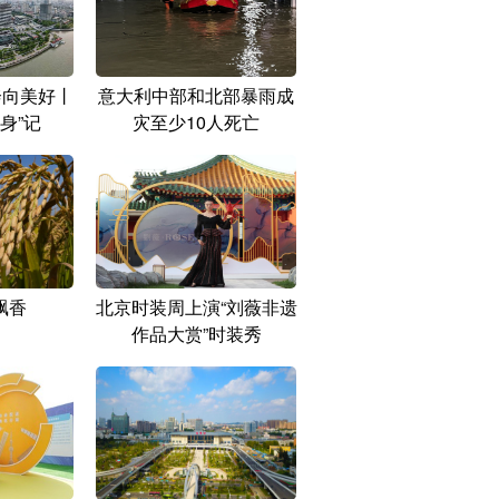
奔向美好丨
意大利中部和北部暴雨成
身”记
灾至少10人死亡
飘香
北京时装周上演“刘薇非遗
作品大赏”时装秀