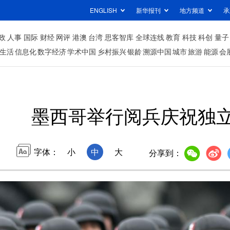
ENGLISH
新华报刊
地方频道
承
政
人事
国际
财经
网评
港澳
台湾
思客智库
全球连线
教育
科技
科创
量子
生活
信息化
数字经济
学术中国
乡村振兴
银龄
溯源中国
城市
旅游
能源
会
墨西哥举行阅兵庆祝独
字体：
小
中
大
分享到：