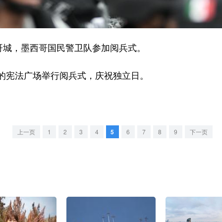
城，墨西哥国民警卫队参加阅兵式。
宪法广场举行阅兵式，庆祝独立日。
上一页
1
2
3
4
5
6
7
8
9
下一页