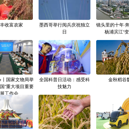
丰收富农家
墨西哥举行阅兵庆祝独立
镜头里的十年·
日
杨浦滨江“变
+丨国家文物局举
全国科普日活动：感受科
金秋稻谷
中国”重大项目重要
技魅力
展工作会