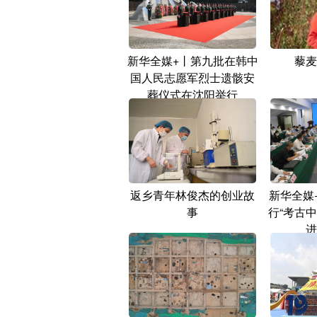
新华全媒+丨第九批在韩中
藜麦
国人民志愿军烈士遗骸安
葬仪式在沈阳举行
返乡青年林俊杰的创业故
新华全媒
事
行“考古
进