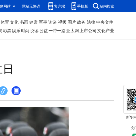
建网站
网站无障碍
客户端
手机版
站内搜索
体育
文化
书画
健康
军事
访谈
视频
图片
政务
法律
中央文件
展
彩票
娱乐
时尚
悦读
公益
一带一路
亚太网
上市公司
文化产业
立日