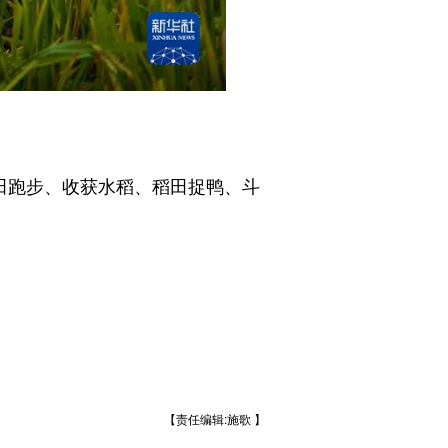
田跑步、收获水稻、稻田捉鸭、斗
【责任编辑:施歌 】