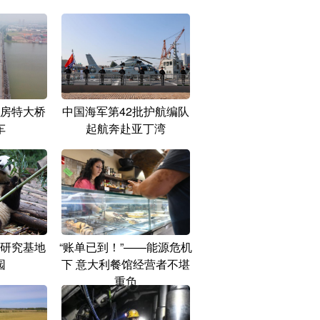
房特大桥
中国海军第42批护航编队
车
起航奔赴亚丁湾
研究基地
“账单已到！”——能源危机
园
下 意大利餐馆经营者不堪
重负