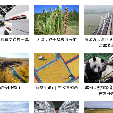
柏林轨道交通展开幕
天津：谷子飘香收获忙
粤港澳大湾区马
建成通
醉美阿尔山
新华全媒+｜丰收景如画
成都大熊猫繁育
恢复开