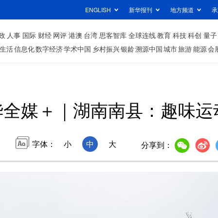
ENGLISH
新华报刊
地方频道
承
政
人事
国际
财经
网评
港澳
台湾
思客智库
全球连线
教育
科技
科创
量子
生活
信息化
数字经济
学术中国
乡村振兴
银龄
溯源中国
城市
旅游
能源
会
华全媒＋｜湖南南县：趣味运
字体：
小
中
大
分享到：