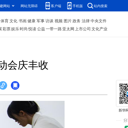
建网站
网站无障碍
客户端
手机版
站内搜索
体育
文化
书画
健康
军事
访谈
视频
图片
政务
法律
中央文件
展
彩票
娱乐
时尚
悦读
公益
一带一路
亚太网
上市公司
文化产业
动会庆丰收