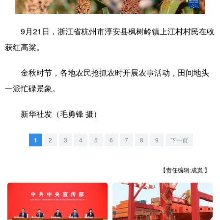
学术中国
乡村振兴
银龄
溯源中国
9月21日，浙江省杭州市淳安县枫树岭镇上江村村民在收
城市
旅游
能源
会展
获红高粱。
彩票
娱乐
时尚
悦读
金秋时节，各地农民抢抓农时开展农事活动，田间地头
公益
一带一路
亚太网
上市公司
一派忙碌景象。
文化产业
新华社发（毛勇锋 摄）
地方频道
1
2
3
4
5
6
7
8
9
下一页
北京
天津
河北
山西
【责任编辑:成岚 】
辽宁
吉林
上海
江苏
浙江
安徽
福建
江西