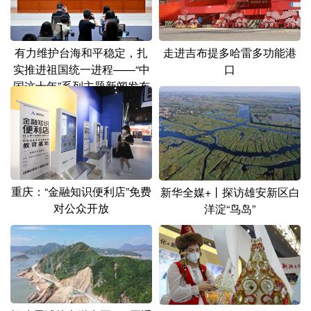
山东
河南
湖北
湖南
广东
广西
海南
重庆
有力维护台海和平稳定，扎
走进吉布提多哈雷多功能港
四川
贵州
云南
西藏
实推进祖国统一进程——“中
口
国这十年”系列主题新闻发布
陕西
甘肃
青海
宁夏
会聚焦对台工作和两岸关系
发展
新疆
内蒙古
黑龙江
多语种频道
重庆：“金融知识便利店”免费
新华全媒+丨探访雄安新区白
English
Español
Français
عربى
对公众开放
洋淀“鸟岛”
Русский язык
日本語
한국어
Deutsch
Português