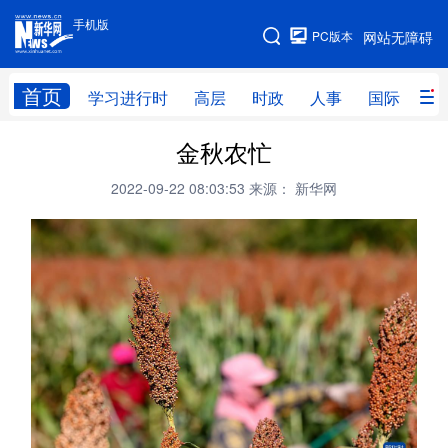
手机版
手机版
PC版本
网站无障碍
网站地图
首页
学习进行时
高层
时政
人事
国际
财
金秋农忙
学习进行时
高层
时政
人事
2022-09-22 08:03:53
来源： 新华网
国际
财经
网评
港澳
台湾
思客智库
全球连线
教育
科技
科创
量子
体育
文化
书画
健康
军事
访谈
视频
图片
政务
法律
中央文件
金融
汽车
食品
人居
信息化
数字经济