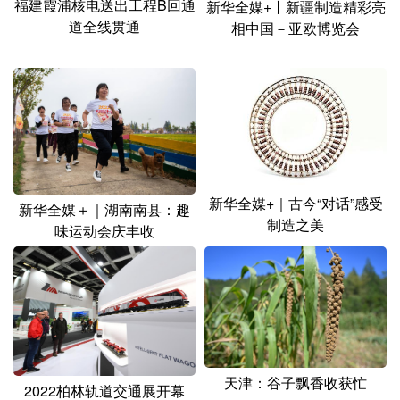
福建霞浦核电送出工程B回通
新华全媒+丨新疆制造精彩亮
道全线贯通
相中国－亚欧博览会
新华全媒+｜古今“对话”感受
新华全媒＋｜湖南南县：趣
制造之美
味运动会庆丰收
天津：谷子飘香收获忙
2022柏林轨道交通展开幕