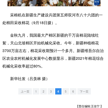
学术中国
乡村振兴
银龄
溯源中国
采棉机在新疆生产建设兵团第五师双河市八十六团的一
城市
旅游
能源
会展
处棉田采收棉花（9月18日摄）。
彩票
娱乐
时尚
悦读
金秋九月，我国最大产棉区新疆的千万亩棉花陆续吐
公益
一带一路
亚太网
上市公司
絮，天山北坡棉区开始机械化采收。今年，新疆种植棉花
文化产业
3700万亩左右，棉花采收期预计一个多月。新疆维吾尔自治
区农业农村机械化发展中心数据显示，新疆2021年棉花综合
机械化采收率超过80%。
地方频道
新华社发（吕羡林 摄）
北京
天津
河北
山西
辽宁
吉林
上海
江苏
上一页
1
2
3
4
5
6
下一页
浙江
安徽
福建
江西
【责任编辑:王佳宁 】