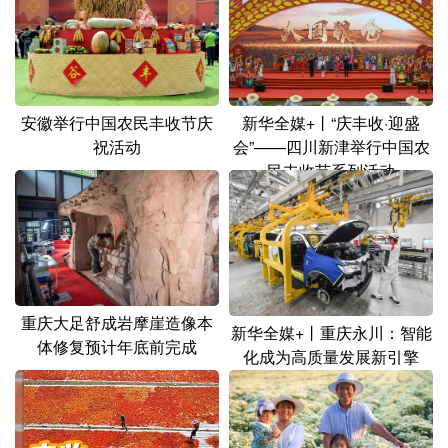
安徽举行中国农民丰收节庆
新华全媒+丨“庆丰收·迎盛
祝活动
会”——四川新津举行中国农
民丰收节系列活动
重庆大足舒成岩摩崖造像本
新华全媒+丨重庆永川：智能
体修复预计年底前完成
化成为高质量发展新引擎