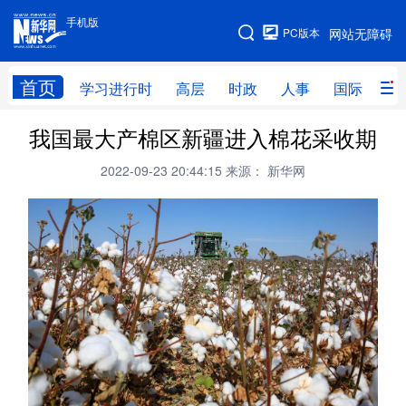
手机版
手机版
PC版本
网站无障碍
网站地图
首页
学习进行时
高层
时政
人事
国际
财
我国最大产棉区新疆进入棉花采收期
学习进行时
高层
时政
人事
2022-09-23 20:44:15
来源： 新华网
国际
财经
网评
港澳
台湾
思客智库
全球连线
教育
科技
科创
量子
体育
文化
书画
健康
军事
访谈
视频
图片
政务
法律
中央文件
金融
汽车
食品
人居
信息化
数字经济