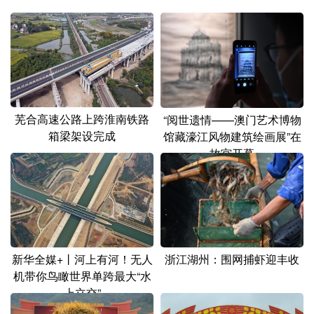
山东
河南
湖北
湖南
广东
广西
海南
重庆
四川
贵州
云南
西藏
陕西
甘肃
青海
宁夏
芜合高速公路上跨淮南铁路
“阅世遗情——澳门艺术博物
新疆
内蒙古
黑龙江
箱梁架设完成
馆藏濠江风物建筑绘画展”在
故宫开幕
多语种频道
English
Español
Français
عربى
Русский язык
日本語
한국어
浙江湖州：围网捕虾迎丰收
新华全媒+丨河上有河！无人
Deutsch
Português
机带你鸟瞰世界单跨最大“水
上立交”