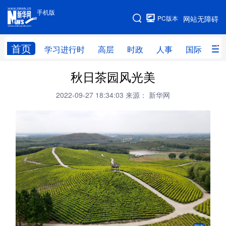
手机版
手机版
PC版本
网站无障碍
网站地图
首页
学习进行时
高层
时政
人事
国际
财
秋日茶园风光美
学习进行时
高层
时政
人事
2022-09-27 18:34:03
来源： 新华网
国际
财经
网评
港澳
台湾
思客智库
全球连线
教育
科技
科创
量子
体育
文化
书画
健康
军事
访谈
视频
图片
政务
法律
中央文件
金融
汽车
食品
人居
信息化
数字经济