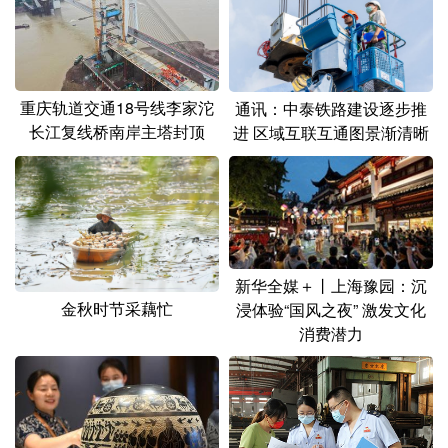
山东
河南
湖北
湖南
广东
广西
海南
重庆
四川
贵州
云南
西藏
重庆轨道交通18号线李家沱
通讯：中泰铁路建设逐步推
长江复线桥南岸主塔封顶
进 区域互联互通图景渐清晰
陕西
甘肃
青海
宁夏
新疆
内蒙古
黑龙江
多语种频道
新华全媒＋丨上海豫园：沉
English
Español
Français
عربى
金秋时节采藕忙
浸体验“国风之夜” 激发文化
消费潜力
Русский язык
日本語
한국어
Deutsch
Português