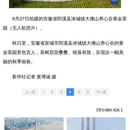
学术中国
乡村振兴
银龄
溯源中国
9月27日拍摄的安徽省郎溪县涛城镇大佛山养心谷黄金茶
城市
旅游
能源
会展
园（无人机照片）。
彩票
娱乐
时尚
悦读
秋日里，安徽省宣城市郎溪县涛城镇大佛山养心谷的黄
公益
一带一路
亚太网
上市公司
金茶园景色宜人，茶树层层叠叠、错落有致，呈现出一幅美
文化产业
丽的秋季画卷。
新华社记者 黄博涵 摄
地方频道
上一页
1
2
3
4
5
6
下一页
北京
天津
河北
山西
辽宁
吉林
上海
江苏
【责任编辑:成岚 】
浙江
安徽
福建
江西