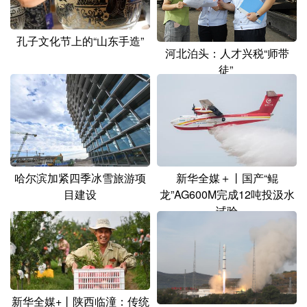
孔子文化节上的“山东手造”
河北泊头：人才兴税“师带
徒”
哈尔滨加紧四季冰雪旅游项
新华全媒＋丨国产“鲲
目建设
龙”AG600M完成12吨投汲水
试验
新华全媒+丨陕西临潼：传统