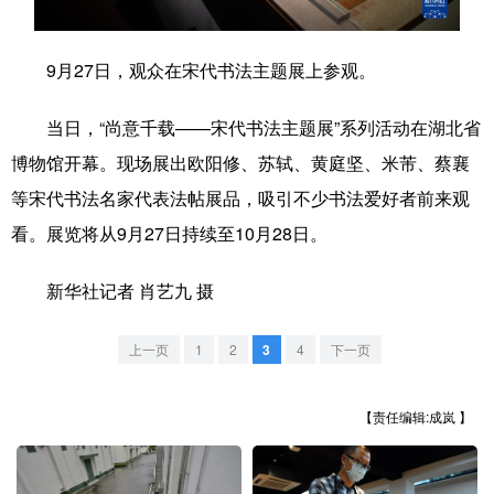
学术中国
乡村振兴
银龄
溯源中国
9月27日，观众在宋代书法主题展上参观。
城市
旅游
能源
会展
当日，“尚意千载——宋代书法主题展”系列活动在湖北省
彩票
娱乐
时尚
悦读
博物馆开幕。现场展出欧阳修、苏轼、黄庭坚、米芾、蔡襄
公益
一带一路
亚太网
上市公司
等宋代书法名家代表法帖展品，吸引不少书法爱好者前来观
文化产业
看。展览将从9月27日持续至10月28日。
新华社记者 肖艺九 摄
地方频道
上一页
1
2
3
4
下一页
北京
天津
河北
山西
辽宁
吉林
上海
江苏
【责任编辑:成岚 】
浙江
安徽
福建
江西