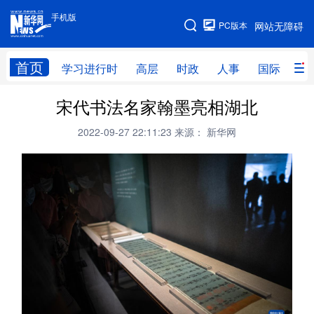
手机版
手机版
PC版本
网站无障碍
网站地图
首页
学习进行时
高层
时政
人事
国际
财
宋代书法名家翰墨亮相湖北
学习进行时
高层
时政
人事
2022-09-27 22:11:23
来源： 新华网
国际
财经
网评
港澳
台湾
思客智库
全球连线
教育
科技
科创
量子
体育
文化
书画
健康
军事
访谈
视频
图片
政务
法律
中央文件
金融
汽车
食品
人居
信息化
数字经济