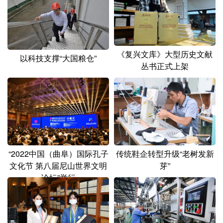
山东
河南
湖北
湖南
广东
广西
海南
重庆
四川
贵州
云南
西藏
《复兴文库》大型历史文献
以科技支撑“大国粮仓”
丛书正式上架
陕西
甘肃
青海
宁夏
新疆
内蒙古
黑龙江
多语种频道
English
Español
Français
عربى
“2022中国（曲阜）国际孔子
传统鞋企转型升级“老树发新
文化节 第八届尼山世界文明
芽”
Русский язык
日本語
한국어
论坛”举行
Deutsch
Português