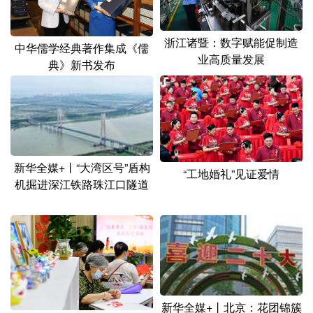
浙江诸暨：数字赋能促制造
中华儒学经典著作集成《儒
业高质量发展
典》新书发布
新华全媒+丨“大湾区号”盾构
“工地婚礼”见证爱情
机掘进深江铁路珠江口隧道
新华全媒+丨北京：花团锦簇