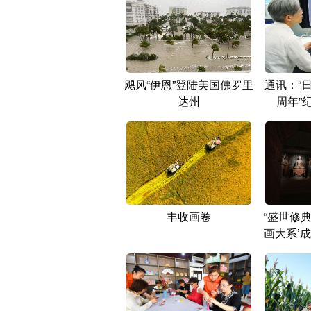
飓风“伊恩”登陆美国佛罗里
通讯：“
达州
周年”
丰收画卷
“盛世修
画大系’