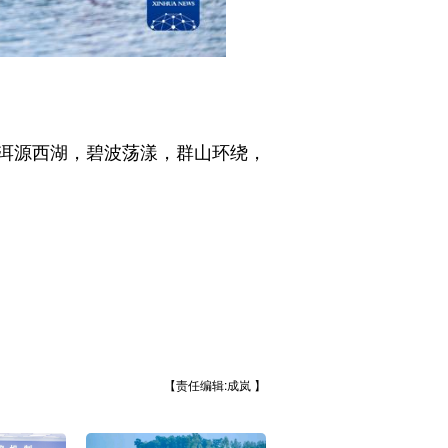
洱源西湖，碧波荡漾，群山环绕，
【责任编辑:成岚 】