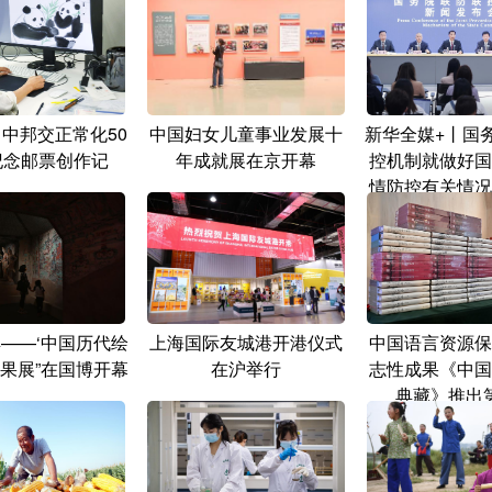
日中邦交正常化50
中国妇女儿童事业发展十
新华全媒+丨国
纪念邮票创作记
年成就展在京开幕
控机制就做好国
情防控有关情况
会
典——‘中国历代绘
上海国际友城港开港仪式
中国语言资源保
成果展”在国博开幕
在沪举行
志性成果《中国
典藏》推出