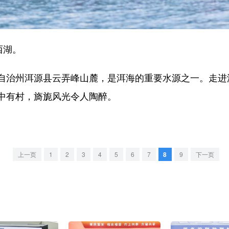
西湖。
治州洱源县云弄峰山麓，是洱海的重要水源之一。走进
中有村，旖旎风光令人陶醉。
上一页
1
2
3
4
5
6
7
8
9
下一页