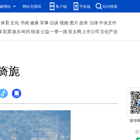
建网站
网站无障碍
客户端
手机版
站内搜索
体育
文化
书画
健康
军事
访谈
视频
图片
政务
法律
中央文件
展
彩票
娱乐
时尚
悦读
公益
一带一路
亚太网
上市公司
文化产业
旖旎