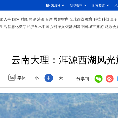
ENGLISH
新华报刊
地方频道
承
政
人事
国际
财经
网评
港澳
台湾
思客智库
全球连线
教育
科技
科创
量子
生活
信息化
数字经济
学术中国
乡村振兴
银龄
溯源中国
城市
旅游
能源
会
云南大理：洱源西湖风光
字体：
小
中
大
分享到：