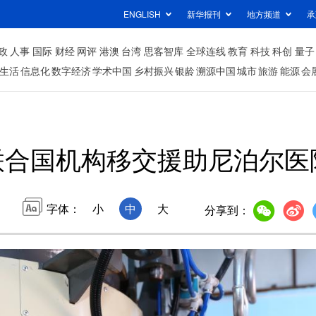
ENGLISH
新华报刊
地方频道
承
政
人事
国际
财经
网评
港澳
台湾
思客智库
全球连线
教育
科技
科创
量子
生活
信息化
数字经济
学术中国
乡村振兴
银龄
溯源中国
城市
旅游
能源
会
联合国机构移交援助尼泊尔医
字体：
小
中
大
分享到：