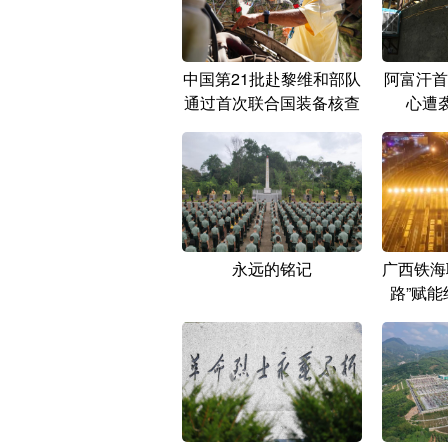
中国第21批赴黎维和部队
阿富汗首
通过首次联合国装备核查
心遭袭
永远的铭记
广西铁海
路”赋