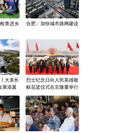
检查进乡
合肥：加快城市路网建设
丨大美长
烈士纪念日向人民英雄敬
发展添翼
献花篮仪式在京隆重举行