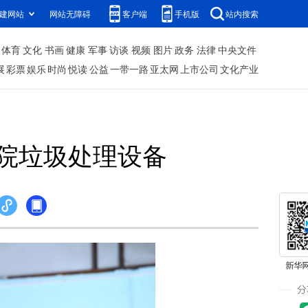
建网站
网站无障碍
客户端
手机版
站内搜索
体育
文化
书画
健康
军事
访谈
视频
图片
政务
法律
中央文件
展
彩票
娱乐
时尚
悦读
公益
一带一路
亚太网
上市公司
文化产业
院垃圾处理设备