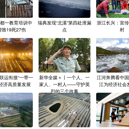
都一教育培训中
瑞典发现“北溪”第四处泄漏
浙江长兴：宣传
致19死27伤
点
村
联运衔接“一带一
新华全媒＋丨一个人、一
江河奔腾看中国
能经济高质量发展
家人、一村人——守护英
江为经济社会
烈的三个故事