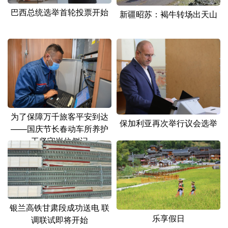
巴西总统选举首轮投票开始
新疆昭苏：褐牛转场出天山
为了保障万千旅客平安到达
保加利亚再次举行议会选举
——国庆节长春动车所养护
工坚守岗位侧记
银兰高铁甘肃段成功送电 联
乐享假日
调联试即将开始