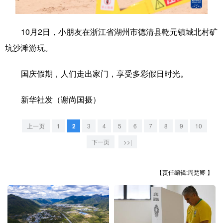
学术中国
乡村振兴
银龄
溯源中国
10月2日，小朋友在浙江省湖州市德清县乾元镇城北村矿
城市
旅游
能源
会展
坑沙滩游玩。
彩票
娱乐
时尚
悦读
国庆假期，人们走出家门，享受多彩假日时光。
公益
一带一路
亚太网
上市公司
新华社发（谢尚国摄）
文化产业
上一页
1
2
3
4
5
6
7
8
9
10
地方频道
下一页
>>|
北京
天津
河北
山西
【责任编辑:周楚卿 】
辽宁
吉林
上海
江苏
浙江
安徽
福建
江西