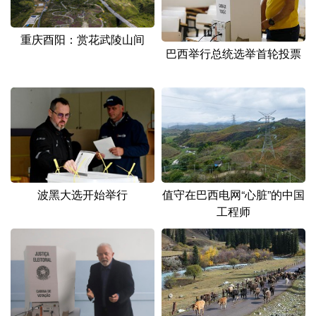
山东
河南
湖北
湖南
广东
广西
海南
重庆
重庆酉阳：赏花武陵山间
巴西举行总统选举首轮投票
四川
贵州
云南
西藏
陕西
甘肃
青海
宁夏
新疆
内蒙古
黑龙江
多语种频道
波黑大选开始举行
值守在巴西电网“心脏”的中国
English
Español
Français
عربى
工程师
Русский язык
日本語
한국어
Deutsch
Português