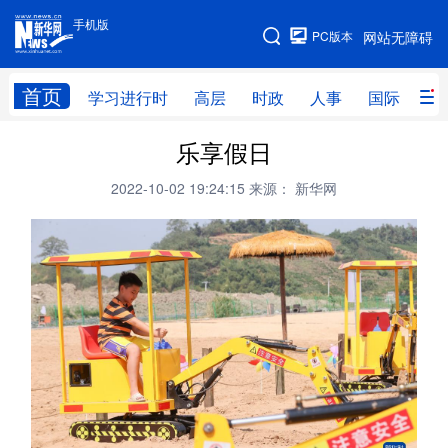
手机版
手机版
PC版本
网站无障碍
网站地图
首页
学习进行时
高层
时政
人事
国际
财
乐享假日
学习进行时
高层
时政
人事
2022-10-02 19:24:15
来源： 新华网
国际
财经
网评
港澳
台湾
思客智库
全球连线
教育
科技
科创
量子
体育
文化
书画
健康
军事
访谈
视频
图片
政务
法律
中央文件
金融
汽车
食品
人居
信息化
数字经济