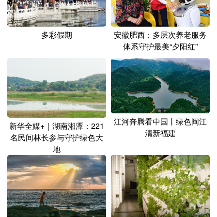
多彩假期
安徽肥西：多层次养老服务
体系守护最美“夕阳红”
江河奔腾看中国丨绿色闽江
新华全媒+｜湖南湘潭：221
清新福建
名民间林长参与守护绿色大
地