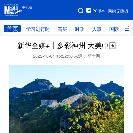
手机版
手机版
PC版本
网站无障碍
网站地图
首页
学习进行时
高层
时政
人事
国际
财
新华全媒+丨多彩神州 大美中国
学习进行时
高层
时政
人事
2022-10-04 15:22:36
来源： 新华网
国际
财经
网评
港澳
台湾
思客智库
全球连线
教育
科技
科创
量子
体育
文化
书画
健康
军事
访谈
视频
图片
政务
法律
中央文件
金融
汽车
食品
人居
信息化
数字经济