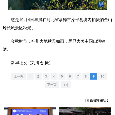
学术中国
乡村振兴
银龄
溯源中国
这是10月4日早晨在河北省承德市滦平县境内拍摄的金山
城市
旅游
能源
会展
岭长城景区秋景。
彩票
娱乐
时尚
悦读
金秋时节，神州大地秋景如画，尽显大美中国山河锦
公益
一带一路
亚太网
上市公司
绣。
文化产业
新华社发（刘满仓 摄）
地方频道
上一页
1
2
3
4
5
6
7
8
9
10
北京
天津
河北
山西
下一页
>>|
辽宁
吉林
上海
江苏
【责任编辑:施歌 】
浙江
安徽
福建
江西