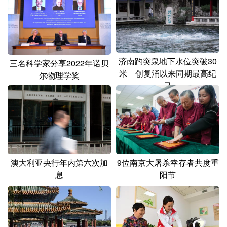
山东
河南
湖北
湖南
广东
广西
海南
重庆
四川
贵州
云南
西藏
济南趵突泉地下水位突破30
三名科学家分享2022年诺贝
陕西
甘肃
青海
宁夏
米 创复涌以来同期最高纪
尔物理学奖
录
新疆
内蒙古
黑龙江
多语种频道
English
Español
Français
عربى
9位南京大屠杀幸存者共度重
澳大利亚央行年内第六次加
Русский язык
日本語
한국어
阳节
息
Deutsch
Português